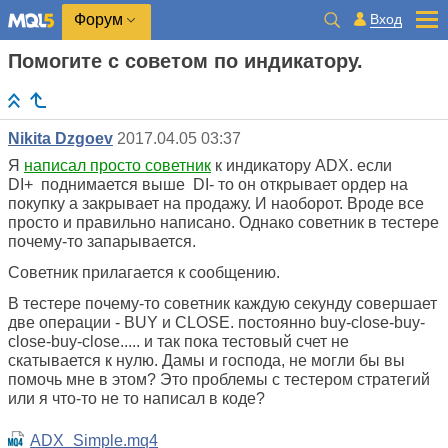
Вход
Форум
Помогите с советом по индикатору.
Nikita Dzgoev
2017.04.05 03:37
Я
написал просто советник
к индикатору ADX. если
DI+ поднимается выше DI- то он открывает ордер на
покупку а закрывает на продажу. И наоборот. Вроде все
просто и правильно написано. Однако советник в тестере
почему-то запарывается.
Советник прилагается к сообщению.
В тестере почему-то советник каждую секунду совершает
две операции - BUY и CLOSE. постоянно buy-close-buy-
close-buy-close..... и так пока тестовый счет не
скатывается к нулю. Дамы и господа, не могли бы вы
помочь мне в этом? Это проблемы с тестером стратегий
или я что-то не то написал в коде?
ADX_Simple.mq4