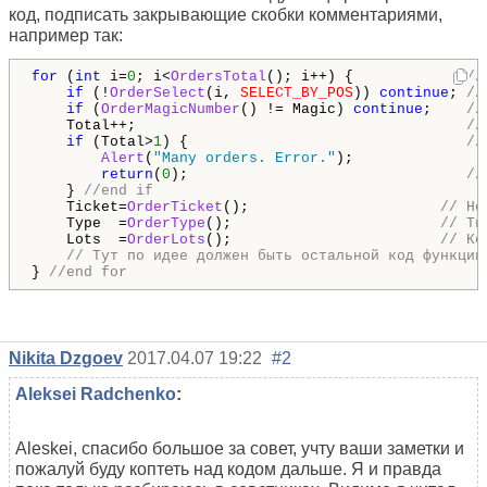
код, подписать закрывающие скобки комментариями,
например так:
for
 (
int
 i=
0
; i<
OrdersTotal
(); i++) {             
//
if
 (!
OrderSelect
(i, 
SELECT_BY_POS
)) 
continue
; 
//
if
 (
OrderMagicNumber
() != Magic) 
continue
;    
//
    Total++;                                      
//
if
 (Total>
1
) {                                
//
Alert
(
"Many orders. Error."
);

return
(
0
);                                
//
    } 
//end if     
    Ticket=
OrderTicket
();                      
// Но
    Type  =
OrderType
();                        
// Ти
    Lots  =
OrderLots
();                        
// Ко
// Тут по идее должен быть остальной код функции
} 
//end for
Nikita Dzgoev
2017.04.07 19:22
#2
Aleksei Radchenko
:
Aleskei, спасибо большое за совет, учту ваши заметки и
пожалуй буду коптеть над кодом дальше. Я и правда