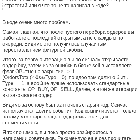
стратегий или я что-то не то написал в коде?
В коде очень много проблем.
Самая главная, что после пустого перебора ордеров вы
работаете с последний открытым, а не с каждым по
очереди. Видимо это получилось случайным
переставлением фигурной скобки.
Итого, за первую итерацию вы по сигналу открываете
ордер buy, затем из за ошибки в блоке sell выставляете
флаг OB=true на закрытие -> if
(OrdersTotal()>0&&Type==0), по идее там должно быть
Type == 1, а вообще лучше использовать стандартные
константы OP_BUY, OP_SELL. Далее, в этой же итерации
вы закрываете ордер.
Видимо за основу был взят очень старый код. Сейчас
используются другие события. Код компилируется только
потому, что старые еще поддерживаются для
совместимости.
Я так понимаю, вы пока просто разбираетесь в
написании советников. Рекомендую еще раз прочитать