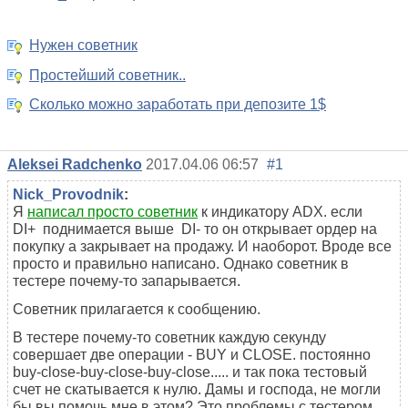
Нужен советник
Простейший советник..
Сколько можно заработать при депозите 1$
Aleksei Radchenko
2017.04.06 06:57
#1
Nick_Provodnik
:
Я
написал просто советник
к индикатору ADX. если
DI+ поднимается выше DI- то он открывает ордер на
покупку а закрывает на продажу. И наоборот. Вроде все
просто и правильно написано. Однако советник в
тестере почему-то запарывается.
Советник прилагается к сообщению.
В тестере почему-то советник каждую секунду
совершает две операции - BUY и CLOSE. постоянно
buy-close-buy-close-buy-close..... и так пока тестовый
счет не скатывается к нулю. Дамы и господа, не могли
бы вы помочь мне в этом? Это проблемы с тестером