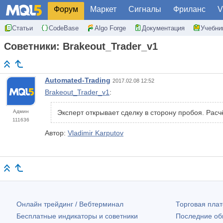
Форум
Маркет
Сигналы
Фриланс
V
Статьи
CodeBase
Algo Forge
Документация
Учебни
Советники: Brakeout_Trader_v1
Automated-Trading
2017.02.08 12:52
Brakeout_Trader_v1
:
Админ
Эксперт открывает сделку в сторону пробоя. Расч
111636
Автор:
Vladimir Karputov
Онлайн трейдинг / Вебтерминал
Торговая пл
Бесплатные индикаторы и советники
Последние о