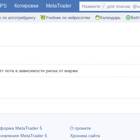
PS
Котировки
MetaTrader
Нажмите
/
для поиска: @use
к по алготрейдингу
Учебник по нейросетям
Календарь
Вебт
ёт лота в зависимости риска от маржи.
атформа
MetaTrader 5
О проекте
бновления
MetaTrader 5
Хроника сайта