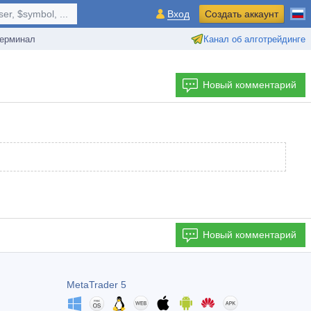
r, $symbol, ...
Вход
Создать аккаунт
ерминал
Канал об алготрейдинге
Новый комментарий
Новый комментарий
MetaTrader 5