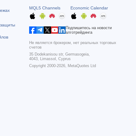
MQL5 Channels
Economic Calendar
тежах
 защиты
Подпишитесь на новости
алготрейдинга
йлов
Не является брокером, нет реальных торговых
счетов
35 Dodekanisou str, Germasogeia,
4043, Limassol, Cyprus
Copyright 2000-2026,
MetaQuotes Ltd