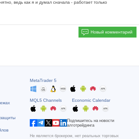
ятно, ведь как я и думал сначала - работает только
Новый комментарий
MetaTrader 5
MQL5 Channels
Economic Calendar
тежах
 защиты
Подпишитесь на новости
алготрейдинга
йлов
Не является брокером, нет реальных торговых