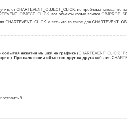
олучить от CHARTEVENT_OBJECT_CLICK, но проблема такова что на 
ARTEVENT_OBJECT_CLICK. все обьекты кроме элипса OBJPROP_SEL
о для CHARTEVENT_CLICK. а есть что то такое для CHARTEVENT_
е
события нажатия мышки на графике
(CHARTEVENT_CLICK). По 
оритет.
При наложении объектов друг на друга
событие CHART
 поставить 9