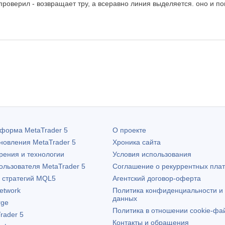
проверил - возвращает тру, а всеравно линия выделяется. оно и пон
атформа
MetaTrader 5
О проекте
бновления
MetaTrader 5
Хроника сайта
рения и технологии
Условия использования
пользователя
MetaTrader 5
Соглашение о рекуррентных пла
х стратегий MQL5
Агентский договор-оферта
etwork
Политика конфиденциальности и
данных
rge
Политика в отношении cookie-фа
rader 5
Контакты и обращения