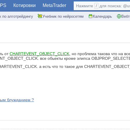
PS
Котировки
MetaTrader
Нажмите
/
для поиска: @use
к по алготрейдингу
Учебник по нейросетям
Календарь
Вебт
ть от
CHARTEVENT_OBJECT_CLICK
, но проблема такова что на вс
NT_OBJECT_CLICK. все обьекты кроме элипса OBJPROP_SELECTED=
HARTEVENT_CLICK. а есть что то такое для CHARTEVENT_OBJEC
ным блужданием ?