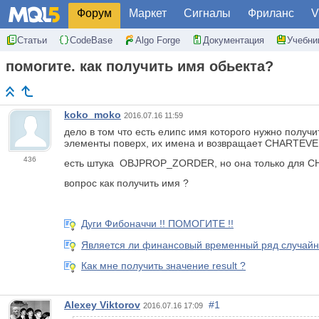
Форум
Маркет
Сигналы
Фриланс
V
Статьи
CodeBase
Algo Forge
Документация
Учебни
помогите. как получить имя обьекта?
koko_moko
2016.07.16 11:59
дело в том что есть елипс имя которого нужно получи
элементы поверх, их имена и возвращает CHARTEVE
436
есть штука OBJPROP_ZORDER, но она только для C
вопрос как получить имя ?
Дуги Фибоначчи !! ПОМОГИТЕ !!
Является ли финансовый временный ряд случай
Как мне получить значение result ?
Alexey Viktorov
#1
2016.07.16 17:09