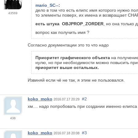
mario_SC--
:
дело в том что есть елипс имя которого нужно п
43569
то элементы поверх, их имена и возвращает CH
есть штука OBJPROP_ZORDER
, но она тольк
вопрос как получить имя ?
Согласно документации это то что надо
Приоритет графического объекта
на получени
нулю, но при необходимости можно повысить при
приоритет выше остальных.
Извиняй если чё не так, я этим не пользовался.
koko_moko
#2
2016.07.17 20:29
хм.... надо попробовать при создании именно елипса
436
koko_moko
#3
2016.07.18 20:08