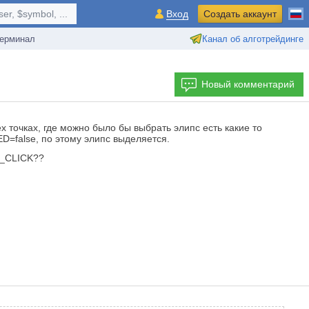
r, $symbol, ...
Вход
Создать аккаунт
ерминал
Канал об алготрейдинге
Новый комментарий
ех точках, где можно было бы выбрать элипс есть какие то
false, по этому элипс выделяется.
T_CLICK??