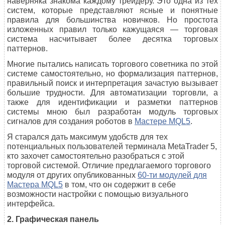
наверняка знакома каждому трейдеру. Это одна из тех
систем, которые представляют ясные и понятные
правила для большинства новичков. Но простота
изложенных правил только кажущаяся — торговая
система насчитывает более десятка торговых
паттернов.
Многие пытались написать торгового советника по этой
системе самостоятельно, но формализация паттернов,
правильный поиск и интерпретация зачастую вызывает
большие трудности. Для автоматизации торговли, а
также для идентификации и разметки паттернов
системы мною был разработан модуль торговых
сигналов для создания роботов в
Мастере MQL5
.
Я старался дать максимум удобств для тех
потенциальных пользователей терминала MetaTrader 5,
кто захочет самостоятельно разобраться с этой
торговой системой. Отличие предлагаемого торгового
модуля от других опубликованных
60-ти модулей для
Мастера MQL5
в том, что он содержит в себе
возможности настройки с помощью визуального
интерфейса.
2. Графическая панель