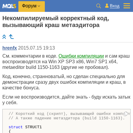
Вход
Форум
Некомпилируемый корректный код,
вызывающий краш метаэдитора
hrenfx
2015.07.15 19:13
См. комментарии в коде.
Ошибки компиляции
и сам краш
воспроизводятся на Win XP SP3 x86, Win7 SP1 x64,
metaeditor build 1150-1163 (другие не пробовал).
Код, конечно, странноватый, но сделан специально для
демонстрации сразу двух ошибок компиляции и краш, в
качестве бонуса.
Если не воспроизводится, дайте знать - буду искать затык
у себя.
// Короткий код (скрипт), вызывающий ошибки компилят
// А также падение метаэдитора (build 1150-1163).
struct
 STRUCT1

{
