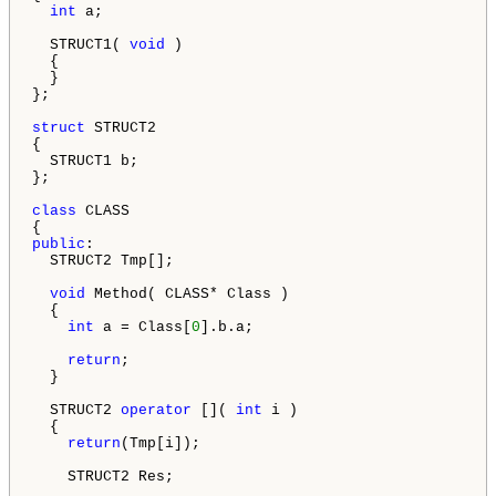
int
 a;

  STRUCT1( 
void
 )

  {

  }

};

struct
 STRUCT2

{

  STRUCT1 b;

};

class
 CLASS

public
:

  STRUCT2 Tmp[];

void
 Method( CLASS* Class )

  {

int
 a = Class[
0
].b.a;

return
;

  }

  STRUCT2 
operator
 []( 
int
 i )

  {

return
(Tmp[i]);

    STRUCT2 Res;
