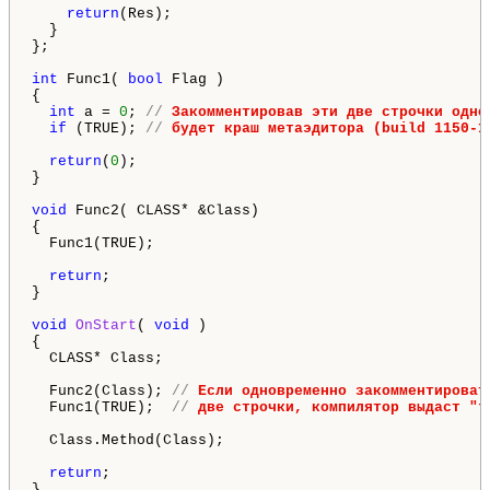
return
(Res);

  }

};

int
 Func1( 
bool
 Flag )

{

int
 a = 
0
; 
// 
Закомментировав эти две строчки одно
if
 (TRUE); 
// 
будет краш метаэдитора (build 1150-1
return
(
0
);

}

void
 Func2( CLASS* &Class)

{

  Func1(TRUE);

return
;

}

void
OnStart
( 
void
 )

{

  CLASS* Class;

  Func2(Class); 
// 
Если одновременно закомментироват
  Func1(TRUE);  
// 
две строчки, компилятор выдаст "t
  Class.Method(Class);

return
;

}