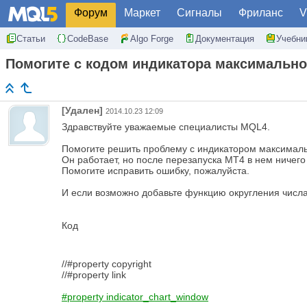
Форум
Маркет
Сигналы
Фриланс
V
Статьи
CodeBase
Algo Forge
Документация
Учебни
Помогите с кодом индикатора максимально
[Удален]
2014.10.23 12:09
Здравствуйте уважаемые специалисты MQL4.
Помогите решить проблему с индикатором максималь
Он работает, но после перезапуска MT4 в нем ничего
Помогите исправить ошибку, пожалуйста.
И если возможно добавьте функцию округления числа
Код
//#property copyright
//#property link
#property indicator_chart_window