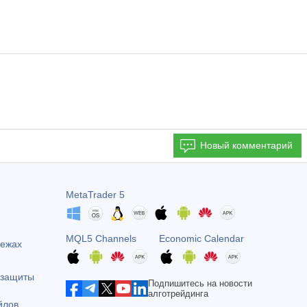
Новый комментарий
MetaTrader 5
MQL5 Channels
Economic Calendar
тежах
 защиты
Подпишитесь на новости
алготрейдинга
йлов