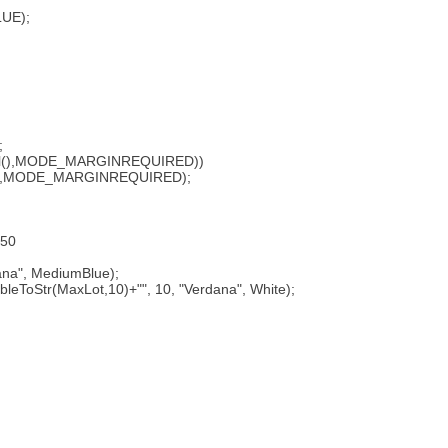
LUE);
;
mbol(),MODE_MARGINREQUIRED))
ol(),MODE_MARGINREQUIRED);
550
dana", MediumBlue);
eToStr(MaxLot,10)+"", 10, "Verdana", White);