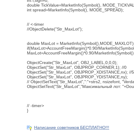
int i,sign=0;
double TickValue=MarketInfo(Symbol(), MODE_TICKVA
int spread=MarketInfo(Symbol(), MODE_SPREAD);
// <-timer
//ObjectDelete("Str_MaxLot");
double MaxLot = MarketInfo(Symbol(),MODE_MAXLOT)
if(MaxLot>AccountFreeMargin()*0.90/MarketInfo(Sy
MaxLot=AccountFreeMargin()*0.90/MarketInfo(Symb
ObjectCreate("Str_MaxLot", OBJ_LABEL,0,0,0);
ObjectSet("Str_MaxLot", OBJPROP_CORNER,1); //0
ObjectSet("Str_MaxLot", OBJPROP_XDISTANCE,nx); //
ObjectSet("Str_MaxLot", OBJPROP_YDISTANCE,ny);
// ObjectSetText("Str_MaxLot",":"+strs2, nsizefont, "Ver
ObjectSetText("Str_MaxLot","Максимальный лот: "+Doubl
// -timer>
}
Написание советников БЕСПЛАТНО!!!