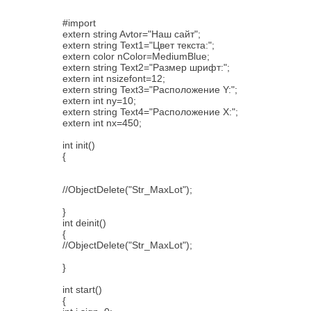
#import
extern string Avtor="Наш сайт";
extern string Text1="Цвет текста:";
extern color nColor=MediumBlue;
extern string Text2="Размер шрифт:";
extern int nsizefont=12;
extern string Text3="Расположение Y:";
extern int ny=10;
extern string Text4="Расположение X:";
extern int nx=450;
int init()
{
//ObjectDelete("Str_MaxLot");
}
int deinit()
{
//ObjectDelete("Str_MaxLot");
}
int start()
{