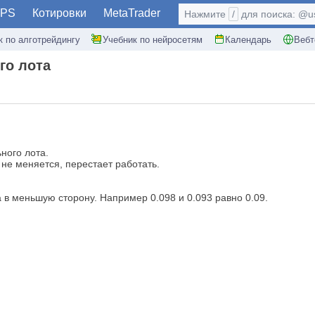
PS
Котировки
MetaTrader
Нажмите
/
для поиска: @use
к по алготрейдингу
Учебник по нейросетям
Календарь
Вебт
го лота
ного лота.
 не меняется, перестает работать.
 в меньшую сторону. Например 0.098 и 0.093 равно 0.09.