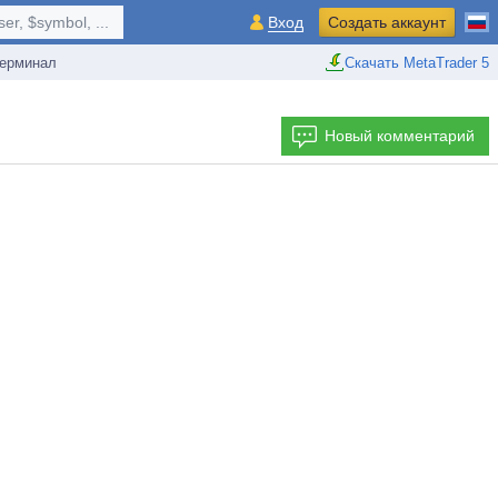
r, $symbol, ...
Вход
Создать аккаунт
ерминал
Скачать MetaTrader 5
Новый комментарий