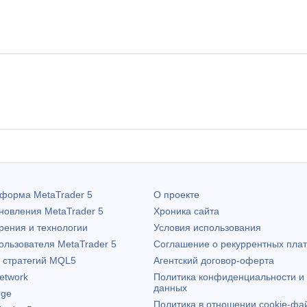
атформа
MetaTrader 5
О проекте
бновления
MetaTrader 5
Хроника сайта
рения и технологии
Условия использования
пользователя
MetaTrader 5
Соглашение о рекуррентных пла
х стратегий MQL5
Агентский договор-оферта
etwork
Политика конфиденциальности и
данных
rge
Политика в отношении cookie-фа