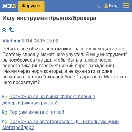
Вход
Форум
Ищу инструмент/рынок/брокера
Vladimir
2014.08.15 15:02
Ребята, все объять невозможно, за всем уследить тоже.
Поэтому спрошу, может чего упустил. Я ищу инструмент/
рынок/брокера (не дц), чтобы быть в плюсе после
первого тика (интересует низкий порог вхождения).
Фьючи через норм конторы, а не кухни это вполне
позволяют, но там "входной билет" дороговат. Может кто
чего посоветует?
Возможна ли на рынке форекс вообще
диверсификация рисков?
Торгуем вместе с толпой
Возможна ли автоторговля с ДЦ, использующими
Метатрейдер?