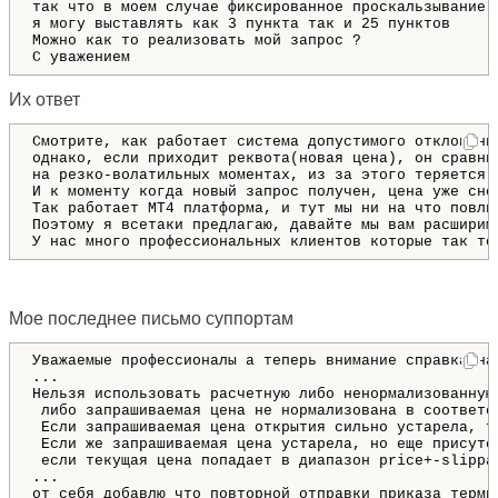
так что в моем случае фиксированное проскальзывание 
я могу выставлять как 3 пункта так и 25 пунктов 

Можно как то реализовать мой запрос ?

С уважением
Их ответ
Смотрите, как работает система допустимого отклонени
однако, если приходит реквота(новая цена), он сравни
на резко-волатильных моментах, из за этого теряется 
И к моменту когда новый запрос получен, цена уже сно
Так работает MT4 платформа, и тут мы ни на что повли
Поэтому я всетаки предлагаю, давайте мы вам расширим
У нас много профессиональных клиентов которые так то
Мое последнее письмо суппортам
Уважаемые профессионалы а теперь внимание справка на
...

Нельзя использовать расчетную либо ненормализованную
 либо запрашиваемая цена не нормализована в соответс
 Если запрашиваемая цена открытия сильно устарела, т
 Если же запрашиваемая цена устарела, но еще присутс
 если текущая цена попадает в диапазон price+-slippag
...

от себя добавлю что повторной отправки приказа терми