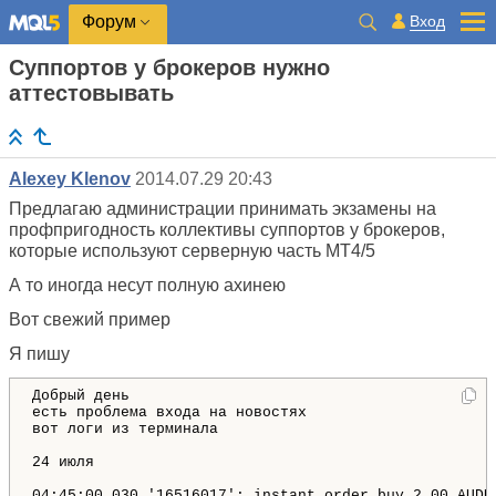
Вход
Форум
Суппортов у брокеров нужно
аттестовывать
Alexey Klenov
2014.07.29 20:43
Предлагаю администрации принимать экзамены на
профпригодность коллективы суппортов у брокеров,
которые используют серверную часть МТ4/5
А то иногда несут полную ахинею
Вот свежий пример
Я пишу
Добрый день 

есть проблема входа на новостях 

вот логи из терминала 

24 июля 

04:45:00.030 '16516017': instant order buy 2.00 AUDU