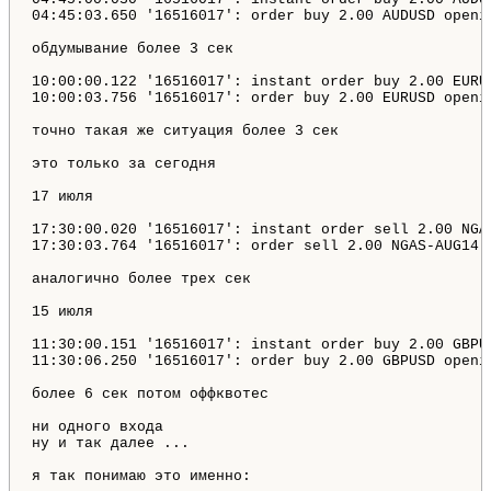
04:45:03.650 '16516017': order buy 2.00 AUDUSD openi
обдумывание более 3 сек 

10:00:00.122 '16516017': instant order buy 2.00 EURU
10:00:03.756 '16516017': order buy 2.00 EURUSD openi
точно такая же ситуация более 3 сек 

это только за сегодня 

17 июля 

17:30:00.020 '16516017': instant order sell 2.00 NGA
17:30:03.764 '16516017': order sell 2.00 NGAS-AUG14 
аналогично более трех сек 

15 июля 

11:30:00.151 '16516017': instant order buy 2.00 GBPU
11:30:06.250 '16516017': order buy 2.00 GBPUSD openi
более 6 сек потом оффквотес 

ни одного входа 

ну и так далее ... 

я так понимаю это именно: 
