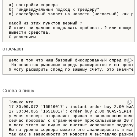
а) настройки сервера  

б) "индивидуальный подход к трейдеру" 

в) своеобразный запрет на новости (негласный) как раз
какой из этих пунктов верный ? 

И стоит ли дальше продолжать пробовать ? или проще не
вывести средства. 

С уважением 
отвечают
Дело в том что наш базовый фиксированный спред очень
 На новостях рыночные спреды расширяются и вы просто
Я могу расширить спред по вашему счету, это значител
Снова я пишу
Только что 

17:30:00.072 '16516017': instant order buy 2.00 NGAS
17:30:04.065 '16516017': order buy 2.00 NGAS-SEP14 o
у меня эксперт отправляет приказ с заполненным полем 
сейчас пробовал с ограничением проскальзывания 20 пун
в логе этого не видно но инстант исполнение подразум
Вы на уровне сервера можете его анализировать и испол
так как в зависимости от новости я выставляю разное 