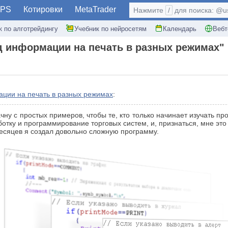
PS
Котировки
MetaTrader
Нажмите
/
для поиска: @use
к по алготрейдингу
Учебник по нейросетям
Календарь
Вебт
 информации на печать в разных режимах"
ции на печать в разных режимах
:
чну с простых примеров, чтобы те, кто только начинает изучать пр
ботку и программирование торговых систем, и, признаться, мне это
 месяцев я создал довольно сложную программу.