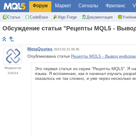
Форум
Маркет
Сигналы
Фриланс
V
Статьи
CodeBase
Algo Forge
Документация
Учебни
Обсуждение статьи "Рецепты MQL5 - Вывод
MetaQuotes
2013.02.21 06:36
Опубликована статья
Рецепты MQL5 - Вывод информа
Модератор
Это первая статья из серии "Рецепты MQL5". Я на
языка. Я вспоминаю, как я начинал изучать разра
318114
оказалось не так сложно, и уже через несколько