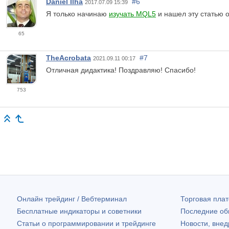
Daniel Ilha
#6
2017.07.09 15:39
Я только начинаю
изучать MQL5
и нашел эту статью 
65
TheAcrobata
#7
2021.09.11 00:17
Отличная дидактика! Поздравляю! Спасибо!
753
Онлайн трейдинг / Вебтерминал
Торговая пл
Бесплатные индикаторы и советники
Последние о
Статьи о программировании и трейдинге
Новости, внед