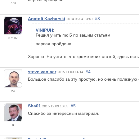
773
Anatoli Kazharski
#3
2014.06.04 13:40
VINIPUH
:
Решил учить mql5 по вашим статьям
37107
первая пройдена
Хорошо. Но учтите, что кроме моих статей, здесь ест
steve.vanlaer
#4
2015.11.03 14:14
Большое спасибо за эту простую, но очень полезную 
24
Sha01
#5
2015.12.09 13:05
Спасибо за интересный материал.
9