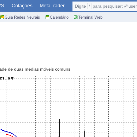
PS
Cotações
MetaTrader
Digite
/
para pesquisar: @user,
Guia Redes Neurais
Calendário
Terminal Web
idade de duas médias móveis comuns