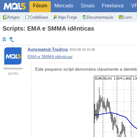
Fórum
Mercado
Sinais
Freelance
V
Artigos
CodeBase
Algo Forge
Documentação
Livro
Scripts: EMA e SMMA idênticas
Automated-Trading
2016.06.10 15:39
EMA e SMMA idênticas
:
Administrador
Este pequeno script demonstra claramente a ident
111743