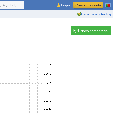
 $symbol, ...
Login
Criar uma conta
Canal de algotrading
Novo comentário