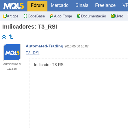
Fórum
Mercado
Sinais
Freelance
V
Artigos
CodeBase
Algo Forge
Documentação
Livro
Indicadores: T3_RSI
Automated-Trading
2016.05.30 10:07
T3_RSI
:
Administrador
Indicador T3 RSI.
111636