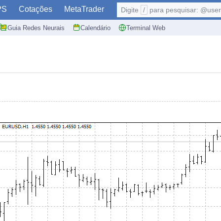
PS
Cotações
MetaTrader
Digite
/
para pesquisar: @user,
Guia Redes Neurais
Calendário
Terminal Web