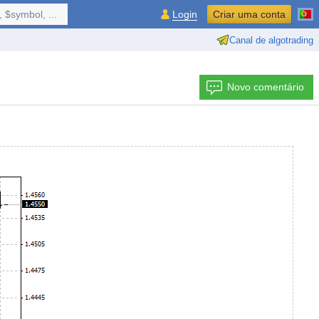
 $symbol, ...
Login
Criar uma conta
Canal de algotrading
Novo comentário