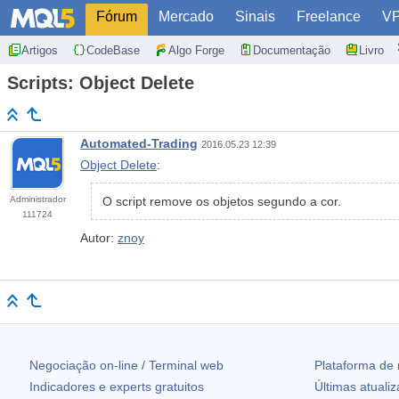
Fórum
Mercado
Sinais
Freelance
V
Artigos
CodeBase
Algo Forge
Documentação
Livro
Scripts: Object Delete
Automated-Trading
2016.05.23 12:39
Object Delete
:
Administrador
O script remove os objetos segundo a cor.
111724
Autor:
znoy
Negociação on-line / Terminal web
Plataforma de
Indicadores e experts gratuitos
Últimas atuali