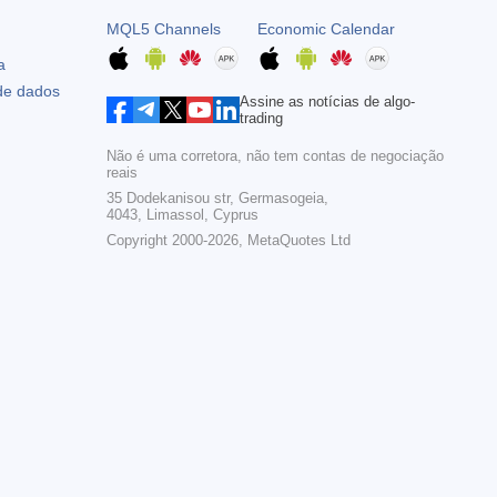
MQL5 Channels
Economic Calendar
a
 de dados
Assine as notícias de algo-
trading
Não é uma corretora, não tem contas de negociação
reais
35 Dodekanisou str, Germasogeia,
4043, Limassol, Cyprus
Copyright 2000-2026,
MetaQuotes Ltd