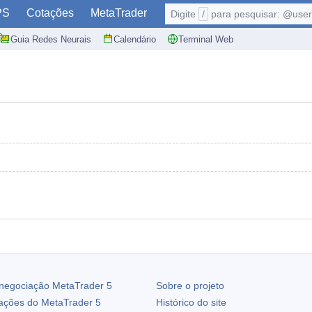
PS
Cotações
MetaTrader
Digite
/
para pesquisar: @user,
Guia Redes Neurais
Calendário
Terminal Web
 negociação
MetaTrader 5
Sobre o projeto
zações do
MetaTrader 5
Histórico do site