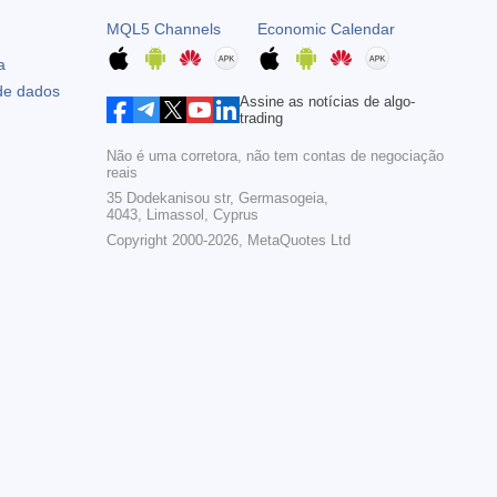
MQL5 Channels
Economic Calendar
a
 de dados
Assine as notícias de algo-
trading
Não é uma corretora, não tem contas de negociação
reais
35 Dodekanisou str, Germasogeia,
4043, Limassol, Cyprus
Copyright 2000-2026,
MetaQuotes Ltd