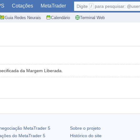
PS
Cotações
MetaTrader
Digite
/
para pesquisar: @user,
Guia Redes Neurais
Calendário
Terminal Web
pecificada da Margem Liberada.
 negociação
MetaTrader 5
Sobre o projeto
zações do
MetaTrader 5
Histórico do site