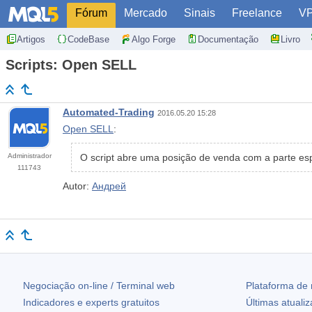
Fórum
Mercado
Sinais
Freelance
V
Artigos
CodeBase
Algo Forge
Documentação
Livro
Scripts: Open SELL
Automated-Trading
2016.05.20 15:28
Open SELL
:
Administrador
O script abre uma posição de venda com a parte es
111743
Autor:
Андрей
Negociação on-line / Terminal web
Plataforma de
Indicadores e experts gratuitos
Últimas atuali