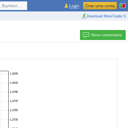
 $symbol, ...
Login
Criar uma conta
Download MetaTrader 5
Novo comentário