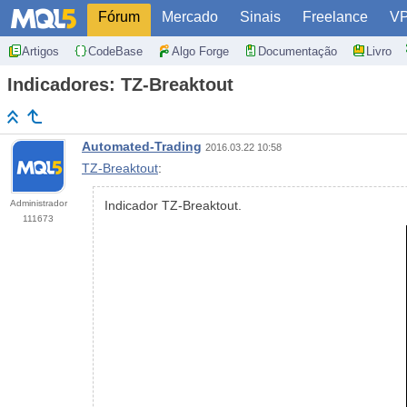
Fórum
Mercado
Sinais
Freelance
V
Artigos
CodeBase
Algo Forge
Documentação
Livro
Indicadores: TZ-Breaktout
Automated-Trading
2016.03.22 10:58
TZ-Breaktout
:
Administrador
Indicador TZ-Breaktout.
111673