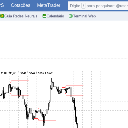
PS
Cotações
MetaTrader
Digite
/
para pesquisar: @user,
Guia Redes Neurais
Calendário
Terminal Web