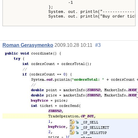
-
1
)
;
                System
.
 out
.
 println
(
"--------------
                System
.
 out
.
 println
(
"Buy order tick
Roman Gerasymenko
2009.10.28 10:11
#3