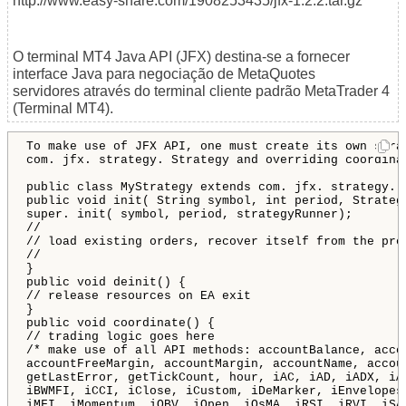
http://www.easy-share.com/1908253435/jfx-1.2.2.tar.gz
O terminal MT4 Java API (JFX) destina-se a fornecer
interface Java para negociação de MetaQuotes
servidores através do terminal cliente padrão MetaTrader 4
(Terminal MT4).
To make use of JFX API
,
 one must create its own stra
com
.
 jfx
.
 strategy
.
 Strategy and overriding coordina
public
class
 MyStrategy extends com
.
 jfx
.
 strategy
.
 
public
void
 init
(
 String symbol
,
int
 period
,
 Strateg
super
.
 init
(
 symbol
,
 period
,
 strategyRunner
)
;
//
// load existing orders, recover itself from the pre
//
}
public
void
 deinit
(
)
{
// release resources on EA exit
}
public
void
 coordinate
(
)
{
// trading logic goes here
/* make use of all API methods: accountBalance, acco
accountFreeMargin, accountMargin, accountName, accou
getLastError, getTickCount, hour, iAC, iAD, iADX, iA
iBWMFI, iCCI, iClose, iCustom, iDeMarker, iEnvelopes
iMFI, iMomentum, iOBV, iOpen, iOsMA, iRSI, iRVI, iSA