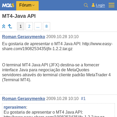
Login
Fórum
MT4-Java API
1
2
...
8
Roman Gerasymenko
2009.10.28 10:10
Eu gostaria de apresentar o MT4 Java API: http://www.easy-
share.com/1908253435/jfx-1.2.2.tar.gz
O terminal MT4 Java API (JFX) destina-se a fornecer
interface Java para negociação de MetaQuotes
servidores através do terminal cliente padrão MetaTrader 4
(Terminal MT4).
Roman Gerasymenko
2009.10.28 10:10
#1
rgerasimen
:
Eu gostaria de apresentar o MT4 Java API: