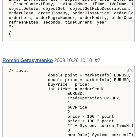
isTradeContextBusy, isVisualMode, iTime, iVolume, iW
objectDelete, objectGet, objectGetFiboDescription, o
orderClose, orderCloseBy, orderClosePrice, orderClos
orderLots, orderMagicNumber, orderModify, orderOpenP
refreshRates, seconds, timeCurrent, year

*/
}
}
Roman Gerasymenko
2009.10.28 10:10
#2
// Java:
double
 point 
=
 marketInfo
(
 EURUSD
,
M
double
 price 
=
 marketInfo
(
 EURUSD
,
M
                buyPrice 
=
 price
;
int
 ticket 
=
 orderSend
(
                        EURUSD
,
                        TradeOperation
.
OP_BUY
,
1
,
                        buyPrice
,
2
,
                        price 
-
100
*
 point
,
                        price 
+
100
*
 point
,
""
+
 System
.
 currentTimeMill
0
,
new
 Date
(
 System
.
 currentTim