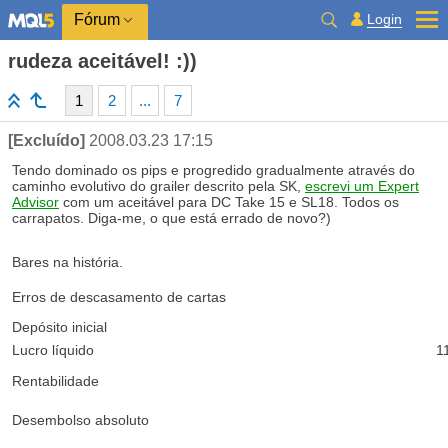
Login
Fórum
rudeza aceitável! :))
1
2
...
7
[Excluído]
2008.03.23 17:15
Tendo dominado os pips e progredido gradualmente através do
caminho evolutivo do grailer descrito pela SK,
escrevi um Expert
Advisor
com um aceitável para DC Take 15 e SL18. Todos os
carrapatos. Diga-me, o que está errado de novo?)
Bares na história.
Erros de descasamento de cartas
Depósito inicial
Lucro líquido
1
Rentabilidade
Desembolso absoluto