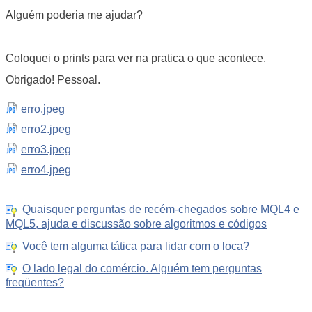
Alguém poderia me ajudar?
Coloquei o prints para ver na pratica o que acontece.
Obrigado! Pessoal.
erro.jpeg
erro2.jpeg
erro3.jpeg
erro4.jpeg
Quaisquer perguntas de recém-chegados sobre MQL4 e
MQL5, ajuda e discussão sobre algoritmos e códigos
Você tem alguma tática para lidar com o loca?
O lado legal do comércio. Alguém tem perguntas
freqüentes?