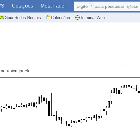
PS
Cotações
MetaTrader
Digite
/
para pesquisar: @user,
Guia Redes Neurais
Calendário
Terminal Web
ma única janela