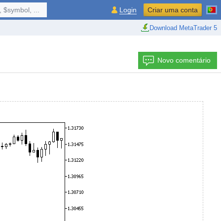
 $symbol, ...
Login
Criar uma conta
Download MetaTrader 5
Novo comentário