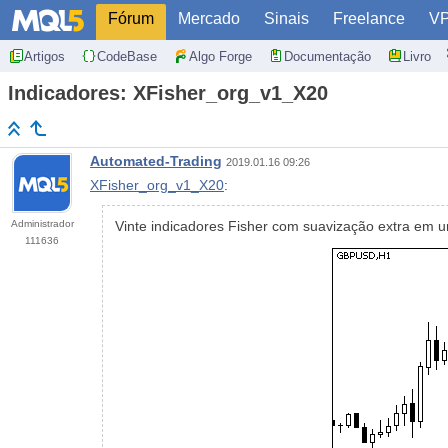
Fórum
Mercado
Sinais
Freelance
V
Artigos
CodeBase
Algo Forge
Documentação
Livro
Indicadores: XFisher_org_v1_X20
Automated-Trading
2019.01.16 09:26
XFisher_org_v1_X20
:
Administrador
Vinte indicadores Fisher com suavização extra em u
111636