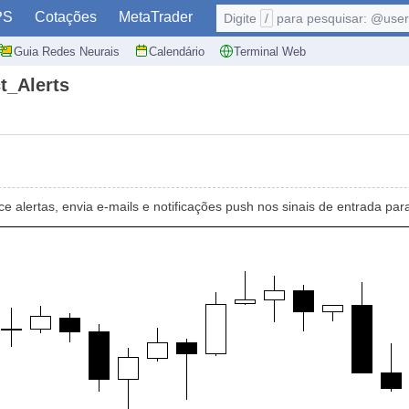
PS
Cotações
MetaTrader
Digite
/
para pesquisar: @user,
Guia Redes Neurais
Calendário
Terminal Web
t_Alerts
 alertas, envia e-mails e notificações push nos sinais de entrada par