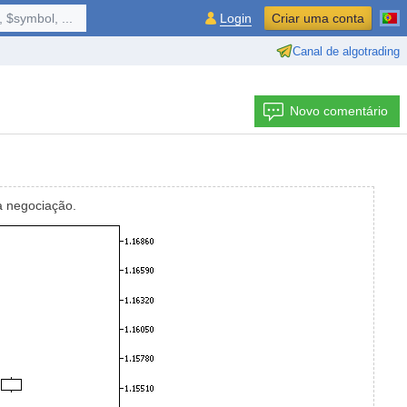
 $symbol, ...
Login
Criar uma conta
Canal de algotrading
Novo comentário
a negociação.