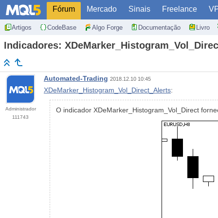
Fórum
Mercado
Sinais
Freelance
V
Artigos
CodeBase
Algo Forge
Documentação
Livro
Indicadores: XDeMarker_Histogram_Vol_Direc
Automated-Trading
2018.12.10 10:45
XDeMarker_Histogram_Vol_Direct_Alerts
:
Administrador
O indicador XDeMarker_Histogram_Vol_Direct fornece
111743