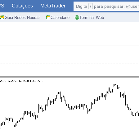
PS
Cotações
MetaTrader
Digite
/
para pesquisar: @user,
Guia Redes Neurais
Calendário
Terminal Web