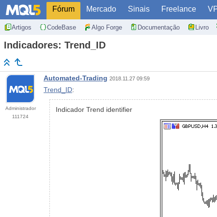
Fórum
Mercado
Sinais
Freelance
V
Artigos
CodeBase
Algo Forge
Documentação
Livro
Indicadores: Trend_ID
Automated-Trading
2018.11.27 09:59
Trend_ID
:
Administrador
Indicador Trend identifier
111724