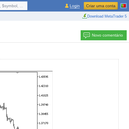
 $symbol, ...
Login
Criar uma conta
Download MetaTrader 5
Novo comentário