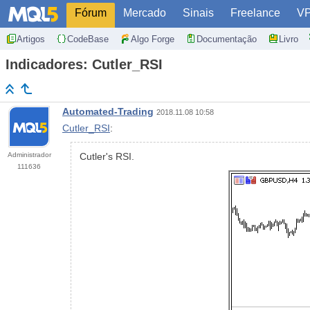
Fórum
Mercado
Sinais
Freelance
V
Artigos
CodeBase
Algo Forge
Documentação
Livro
Indicadores: Cutler_RSI
Automated-Trading
2018.11.08 10:58
Cutler_RSI
:
Administrador
Cutler's RSI.
111636