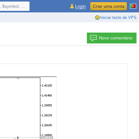
 $symbol, ...
Login
Criar uma conta
Iniciar teste de VPS
Novo comentário