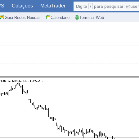
PS
Cotações
MetaTrader
Digite
/
para pesquisar: @user,
Guia Redes Neurais
Calendário
Terminal Web