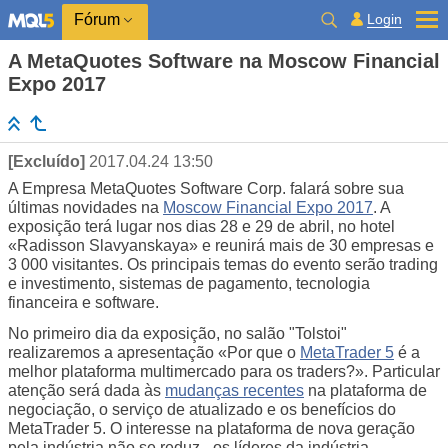
Login
Fórum
A MetaQuotes Software na Moscow Financial
Expo 2017
[Excluído]
2017.04.24 13:50
A Empresa MetaQuotes Software Corp. falará sobre sua
últimas novidades na
Moscow Financial Expo 2017
. A
exposição terá lugar nos dias 28 e 29 de abril, no hotel
«Radisson Slavyanskaya» e reunirá mais de 30 empresas e
3 000 visitantes. Os principais temas do evento serão trading
e investimento, sistemas de pagamento, tecnologia
financeira e software.
No primeiro dia da exposição, no salão "Tolstoi"
realizaremos a apresentação «Por que o
MetaTrader 5
é a
melhor plataforma multimercado para os traders?». Particular
atenção será dada às
mudanças recentes
na plataforma de
negociação, o serviço de atualizado e os benefícios do
MetaTrader 5. O interesse na plataforma de nova geração
pela indústria não se reduz - os líderes da indústria