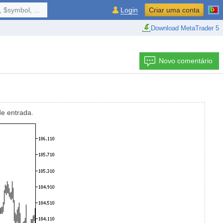
 $symbol, ...
Login
Criar uma conta
Download MetaTrader 5
Novo comentário
de entrada.