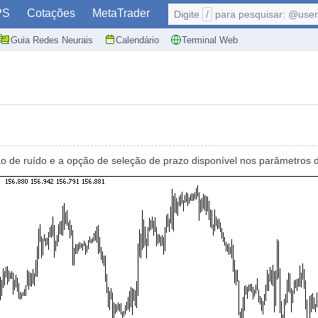
PS
Cotações
MetaTrader
Digite
/
para pesquisar: @user,
Guia Redes Neurais
Calendário
Terminal Web
ão de ruído e a opção de seleção de prazo disponível nos parâmetros 