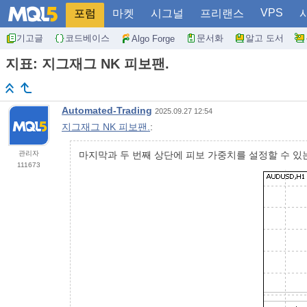
VPS
포럼
마켓
시그널
프리랜스
기고글
코드베이스
문서화
알고 도서
Algo Forge
지표: 지그재그 NK 피보팬.
Automated-Trading
2025.09.27 12:54
지그재그 NK 피보팬.
:
관리자
마지막과 두 번째 상단에 피보 가중치를 설정할 수 있
111673