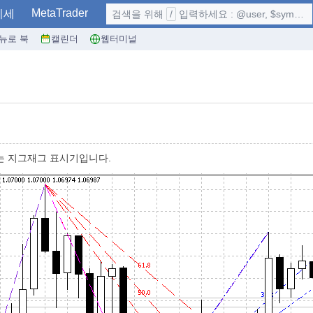
MetaTrader
시세
검색을 위해
/
입력하세요 : @user, $symbol, ...
뉴로 북
캘린더
웹터미널
는 지그재그 표시기입니다.