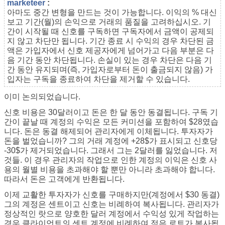
marketeer
:
아마도 중간 변형을 만드는 것이 가능합니다. 이익의 % 대신
보고 기간(월)의 손익으로 거래의 품질을 고려하십시오. 기
간이 시작될 때 신호를 구독하면 구독자에서 금액이 공제되
지 않고 차단만 됩니다. 기간 종료 시 수익의 경우 차단된 금
액은 가입자에서 신호 제공자에게 넘어가고 다음 부분은 다
음 기간 동안 차단됩니다. 손실이 있는 경우 차단은 다음 기
간 동안 유지되며(즉, 가입자로부터 돈이 출금되지 않음) 가
입자는 구독을 종료하여 차단을 제거할 수 있습니다.
이미 논의되었습니다.
신호 비용은 30달러이고 돈은 한 달 동안 동결됩니다. 구독 기
간이 끝날 때 계정의 수익은 모든 커미션을 포함하여 $28였습
니다. 돈은 동결 해제되어 관리자에게 이체됩니다. 투자자가
돈을 벌었습니까? 그의 거래 계정에 +28$가 표시되고 신호당
-30$가 제거되었습니다. 그래서 그는 2달러를 잃었습니다. 저
것들. 이 경우 관리자의 작업으로 인한 계정의 이익은 신호 사
용의 월별 비용을 초과해야 할 뿐만 아니라 초과해야 합니다.
따라서 돈은 고객에게 반환됩니다.
이제 교활한 투자자가 신호를 구매하지만(계정에서 $30 동결)
그의 계정은 센트이고 신호는 비례하여 복사됩니다. 관리자가
정상적인 랏으로 양호한 달러 계정에서 수익성 있게 작업하는
경우 클라이언트의 센트 계정에 비례하여 적은 로트가 복사됩