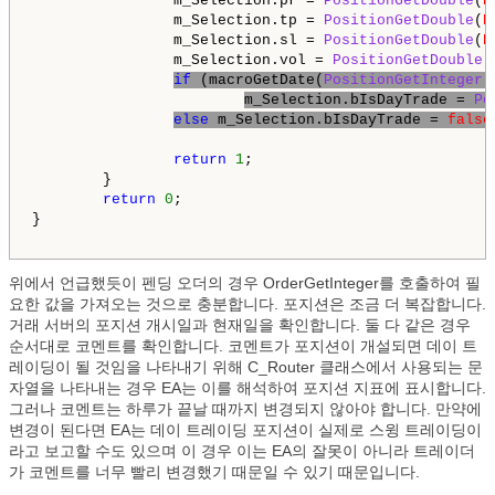
                m_Selection.pr = 
PositionGetDouble
(
P
                m_Selection.tp = 
PositionGetDouble
(
P
                m_Selection.sl = 
PositionGetDouble
(
P
                m_Selection.vol = 
PositionGetDouble
(
if
 (macroGetDate(
PositionGetInteger
(
m_Selection.bIsDayTrade = 
Po
else
 m_Selection.bIsDayTrade = 
false
return
1
;

        }

return
0
;

}

위에서 언급했듯이 펜딩 오더의 경우 OrderGetInteger를 호출하여 필
요한 값을 가져오는 것으로 충분합니다. 포지션은 조금 더 복잡합니다.
거래 서버의 포지션 개시일과 현재일을 확인합니다. 둘 다 같은 경우
순서대로 코멘트를 확인합니다. 코멘트가 포지션이 개설되면 데이 트
레이딩이 될 것임을 나타내기 위해 C_Router 클래스에서 사용되는 문
자열을 나타내는 경우 EA는 이를 해석하여 포지션 지표에 표시합니다.
그러나 코멘트는 하루가 끝날 때까지 변경되지 않아야 합니다. 만약에
변경이 된다면 EA는 데이 트레이딩 포지션이 실제로 스윙 트레이딩이
라고 보고할 수도 있으며 이 경우 이는 EA의 잘못이 아니라 트레이더
가 코멘트를 너무 빨리 변경했기 때문일 수 있기 때문입니다.