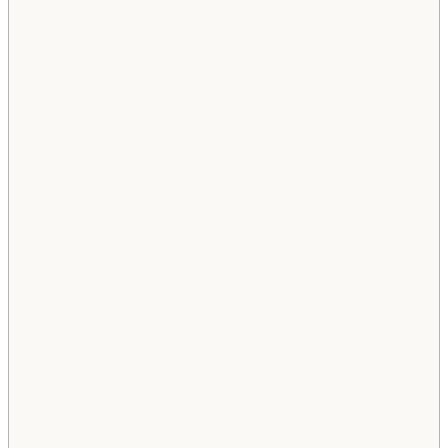
                                                     
                                                     
                                                    
                                                    
                                                    
                                                    
                                                     
                                                    
                                                     
                                                    
                                                    
                                                    
                                                    
                                                    
                                                     