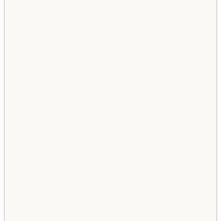
                                                     
                                                    
                                                    
                                                    