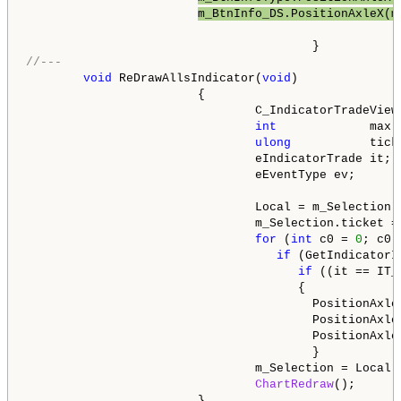
m_BtnInfo_DS.PositionAxleX(m
//---
void
 ReDrawAllsIndicator(
void
)

                        {

                                C_IndicatorTradeView:
int
             max 
ulong
           ticke
                                eIndicatorTrade it;

                                eEventType ev;

                                Local = m_Selection;

                                m_Selection.ticket =
for
 (
int
 c0 = 
0
; c0 
if
 (GetIndicatorI
if
 ((it == IT_
                                      {

                                        PositionAxle
                                        PositionAxle
                                        PositionAxle
                                        }

                                m_Selection = Local;

ChartRedraw
();
