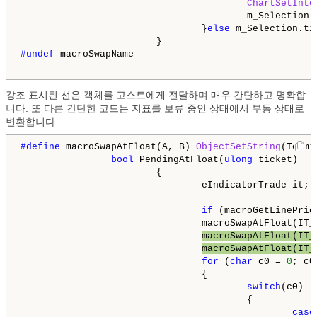
ChartSetInte
                                        m_Selection.i
                                }
else
 m_Selection.ti
#undef 
macroSwapName

강조 표시된 선은 객체를 고스트에게 전달하며 매우 간단하고 명확합
니다. 또 다른 간단한 코드는 지표를 보류 중인 상태에서 부동 상태로
변환합니다.
#define 
macroSwapAtFloat(A, B) 
ObjectSetString
(Termi
bool
 PendingAtFloat(
ulong
 ticket)

                        {

                                eIndicatorTrade it;

if
 (macroGetLinePric
                                macroSwapAtFloat(IT_P
macroSwapAtFloat(IT_
macroSwapAtFloat(IT_
for
 (
char
 c0 = 
0
; c0
                                {

switch
(c0)

                                        {

case