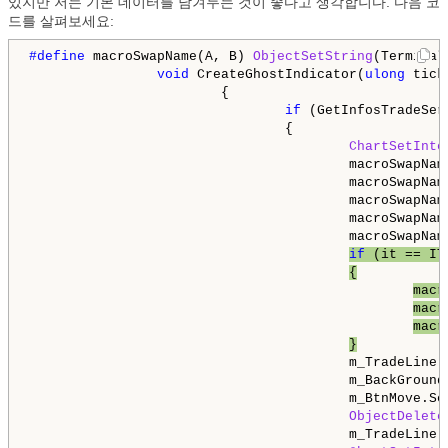
있지만 저는 기본 데이터를 남겨두는 것이 좋다고 생각합니다. 다음 코
드를 살펴보세요:
#define 
macroSwapName(A, B) 
ObjectSetString
(Terminal
void
 CreateGhostIndicator(
ulong
 tick
                        {

if
 (GetInfosTradeSer
                                {

ChartSetInte
                                        macroSwapName
                                        macroSwapName
                                        macroSwapName
                                        macroSwapName
                                        macroSwapName
if
 (it == IT
{
macr
macr
macr
}
                                        m_TradeLine.
                                        m_BackGround
                                        m_BtnMove.Se
ObjectDelete
                                        m_TradeLine.S