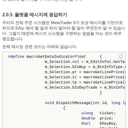
2.0.3. 플랫폼 메시지에 응답하기
우리의 전체 주문 시스템은 MetaTrader 5가 보낸 메시지를 기반으로
하므로 EA는 해야 할 일과 하지 말아야 할 일이 무엇인지 알 수 있습니
다. 그렇기 때문에 메시지 시스템을 구현하는 방법을 아는 것이 매우
중요합니다.
전체 메시징 관련 코드는 아래와 같습니다:
#define 
macroGetDataIndicatorFloat      {           
                m_Selection.vol = m_EditInfo1.GetTex
                m_Selection.bIsBuy = m_BtnInfoType.G
                m_Selection.pr = macroGetLinePrice(d
                m_Selection.sl = macroGetLinePrice(d
                m_Selection.tp = macroGetLinePrice(d
                m_Selection.bIsDayTrade = m_BtnInfo_
                                        }

void
 DispatchMessage(
int
 id, 
long
 lp
                        {

ulong
   ticket;

double
  price;

bool
bKeyBuy,
