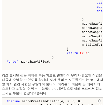
case
case
defa
                                        }

                                        macroSwapAtFl
                                        macroSwapAtFl
                                        macroSwapAtFl
                                        macroSwapAtFl
                                        macroSwapAtFl
                                        m_EditInfo1.
                                }

return
true
;

#undef 
macroSwapAtFloat

강조 표시된 선은 객체를 부동 지표로 변환하여 우리가 필요한 작업을
나중에 수행할 수 있도록 합니다. 이제 우리는 지표를 만드는 코드에서
몇 가지 변경 사항을 구현해야 합니다. 여러분이 마음에 들 때까지 테
스트하고 조정할 수 있는 기능입니다. 기본적으로 아래 코드에서 강조
표시된 부분이 변경되었습니다:
#define 
macroCreateIndicator(A, B, C, D)        {   