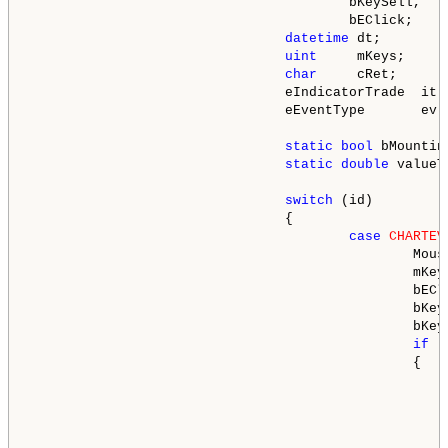
                                        bKeySell,

                                        bEClick;

datetime
 dt;

uint
     mKeys;

char
     cRet;

                                eIndicatorTrade  it;

                                eEventType       ev;

static
bool
 bMountin
static
double
 valueT
switch
 (id)

                                {

case
CHARTEV
                                                Mouse
                                                mKeys
                                                bECl
                                                bKey
                                                bKey
if
 (
                                                {

                                                     
                                                    
                                                    