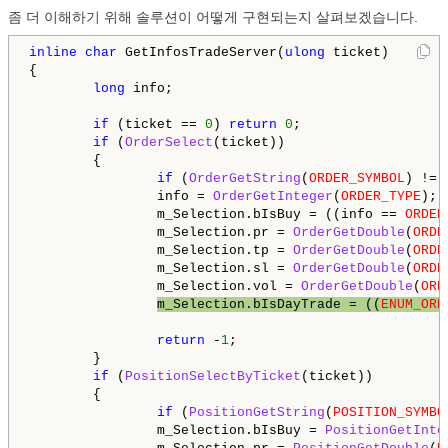
좀 더 이해하기 위해 솔루션이 어떻게 구현되는지 살펴보겠습니다.
inline
char
 GetInfosTradeServer(
ulong
 ticket)

{

long
 info;

if
 (ticket == 
0
) 
return
0
;

if
 (
OrderSelect
(ticket))

        {

if
 (
OrderGetString
(
ORDER_SYMBOL
) != 
                info = 
OrderGetInteger
(
ORDER_TYPE
);

                m_Selection.bIsBuy = ((info == 
ORDER
                m_Selection.pr = 
OrderGetDouble
(
ORDE
                m_Selection.tp = 
OrderGetDouble
(
ORDE
                m_Selection.sl = 
OrderGetDouble
(
ORDE
                m_Selection.vol = 
OrderGetDouble
(
ORD
m_Selection.bIsDayTrade = ((
ENUM_ORD
return
 -
1
;

        }

if
 (
PositionSelectByTicket
(ticket))

        {

if
 (
PositionGetString
(
POSITION_SYMBO
                m_Selection.bIsBuy = 
PositionGetInte