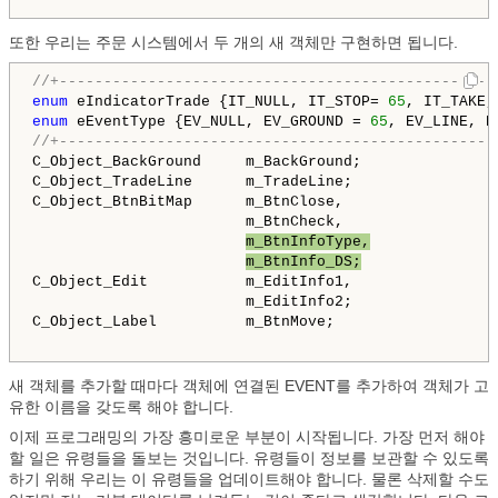
또한 우리는 주문 시스템에서 두 개의 새 객체만 구현하면 됩니다.
//+-------------------------------------------------
enum
 eIndicatorTrade {IT_NULL, IT_STOP= 
65
enum
 eEventType {EV_NULL, EV_GROUND = 
65
, EV_LINE, E
//+-------------------------------------------------
C_Object_BackGround     m_BackGround;

C_Object_TradeLine      m_TradeLine;

C_Object_BtnBitMap      m_BtnClose,

                        m_BtnCheck,

m_BtnInfoType,
m_BtnInfo_DS;
C_Object_Edit           m_EditInfo1,

                        m_EditInfo2;

C_Object_Label          m_BtnMove;

새 객체를 추가할 때마다 객체에 연결된 EVENT를 추가하여 객체가 고
유한 이름을 갖도록 해야 합니다.
이제 프로그래밍의 가장 흥미로운 부분이 시작됩니다. 가장 먼저 해야
할 일은 유령들을 돌보는 것입니다. 유령들이 정보를 보관할 수 있도록
하기 위해 우리는 이 유령들을 업데이트해야 합니다. 물론 삭제할 수도