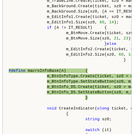
                m_TradeLine.Create(ticket, sz0 = mac
                m_BackGround.Create(ticket, sz0 = ma
                m_BackGround.Size(sz0, (A == IT_RESU
                m_EditInfo1.Create(ticket, sz0 = mac
                m_EditInfo1.Size(sz0, 
60
, 
14
);      
if
 (A != IT_RESULT)     {           
                        m_BtnMove.Create(ticket, sz0
                        m_BtnMove.Size(sz0, 
21
, 
23
);
                                        }
else
       
                        m_EditInfo2.Create(ticket, s
                        m_EditInfo2.Size(sz0, 
60
, 
14
                                                }

#define 
macroInfoBase(A)        {
                   
m_BtnInfoType.Create(ticket, sz0 = m
m_BtnInfoType.SetStateButton(sz0, m_
m_BtnInfo_DS.Create(ticket, sz0 = ma
m_BtnInfo_DS.SetStateButton(sz0, m_S
}
void
 CreateIndicator(
ulong
 ticket, e
                        {

string
 sz0;

switch
 (it)
