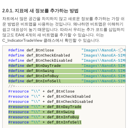
2.0.1. 지표에 새 정보를 추가하는 방법
차트에서 많은 공간을 차지하지 않고 새로운 정보를 추가하는 가장 쉬
운 방법은 비트맵을 사용하는 것입니다. 왜냐하면 비트맵은 이해하기
쉽고 대표성이 높기 때문입니다. 따라서 우리는 추가 코드를 삽입하지
않고도 EA에 4개의 새 비트맵을 추가할 수 있습니다. 이는
C_IndicatorTradeView 클래스에서 확인할 수 있습니다.
#define 
def_BtnClose            
"Images\\NanoEA-SIMD
#define 
def_BtnCheckEnabled     
"Images\\NanoEA-SIMD
#define 
def_BtnCheckDisabled    
"Images\\NanoEA-SIMD
#define 
def_BtnDayTrade         
"Images\\NanoEA-SIMD
#define 
def_BtnSwing            
"Images\\NanoEA-SIMD
#define 
def_BtnInfoBuy          
"Images\\NanoEA-SIMD
#define 
def_BtnInfoSell         
"Images\\NanoEA-SIMD
//+-------------------------------------------------
#resource 
"\\"
#resource 
"\\"
#resource 
"\\"
#resource 
"\\"
#resource 
"\\"
#resource 
"\\"
#resource 
"\\"
 + def_BtnInfoSell