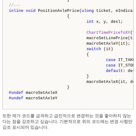
//---
inline
void
 PositionAxlePrice(
ulong
 ticket, eIndicat
                        {

int
 x, y, desl;

ChartTimePriceToXY
(T
                                macroSetLinePrice(tic
                                macroSetAxleY(it);

switch
 (it)

                                {

case
 IT_TAKE
case
 IT_STOP
default
: des
                                }

                                macroSetAxleX(it, de
#undef 
#undef 
macroSetAxleY

또한 제가 코드를 급격하고 급진적으로 변경하는 것을 좋아하지 않는
다는 점을 강조하고 싶습니다. 기본적으로 위의 코드에는 변경 사항만
강조 표시되어 있습니다.