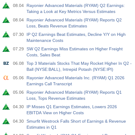
08.04
Rayonier Advanced Materials (RYAM) Q2 Earnings:
実際
期待
前
USD
Taking a Look at Key Metrics Versus Estimates
3.2%
3.5%
3.5%
08.04
Rayonier Advanced Materials (RYAM) Reports Q2
Loss, Beats Revenue Estimates
12:30
民間非農業部門給与
実際
期待
前
07.30
IP Q2 Earnings Beat Estimates, Decline Y/Y on High
USD
30 K
40 K
30 K
Maintenance Costs
07.29
SW Q2 Earnings Miss Estimates on Higher Freight
12:30
U6失業率
Costs, Sales Beat
実際
期待
前
06.08
Top 3 Materials Stocks That May Rocket Higher In Q2 -
USD
7.9%
7.9%
7.9%
Ball (NYSE:BALL), Intrepid Potash (NYSE:IPI)
05.06
Rayonier Advanced Materials Inc. (RYAM) Q1 2026
17:00
ベーカー・ヒューズ社発表の米石油採掘装置（リグ）
Earnings Call Transcript
稼働数
05.06
Rayonier Advanced Materials (RYAM) Reports Q1
USD
実際
期待
前
Loss, Tops Revenue Estimates
454
451
04.30
IP Misses Q1 Earnings Estimates, Lowers 2026
EBITDA View on Higher Costs
17:00
ベーカー・ヒューズ社発表の米石油採掘装置(リグ)稼働
数
04.30
Smurfit Westrock Falls Short of Earnings & Revenue
USD
Estimates in Q1
実際
期待
前
588
588