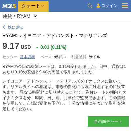
クォート
ログイン
通貨 / RYAM
株に戻る
RYAM: レイヨニア・アドバンスト・マテリアルズ
9.17
USD
0.01
(
0.11%
)
セクター:
基本資料
ベース:
米ドル
利益通貨:
米ドル
RYAMの今日の為替レートは、
0.11%
変化しました。日中、通貨は1
あたり9.10の安値と9.40の高値で取引されました。
レイヨニア・アドバンスト・マテリアルズダイナミクスに従いま
す。リアルタイムの相場は、市場の変化に迅速に対応するのに役立
ちます。 異なる時間枠に切り替えることで、為替レートの傾向とダ
イナミクスを分、時間、日、週、月単位で監視できます。この情報
を使用して、市場の変化を予測し、十分な情報に基づいて取引を決
定してください。
全画面チャート