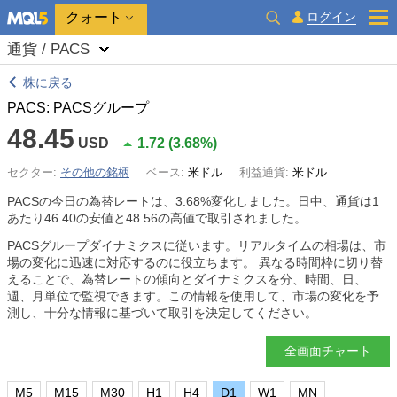
クォート
ログイン
通貨 / PACS
株に戻る
PACS: PACSグループ
48.45
USD
1.72
(
3.68%
)
セクター:
その他の銘柄
ベース:
米ドル
利益通貨:
米ドル
PACSの今日の為替レートは、
3.68%
変化しました。日中、通貨は1
あたり46.40の安値と48.56の高値で取引されました。
PACSグループダイナミクスに従います。リアルタイムの相場は、市
場の変化に迅速に対応するのに役立ちます。 異なる時間枠に切り替
えることで、為替レートの傾向とダイナミクスを分、時間、日、
週、月単位で監視できます。この情報を使用して、市場の変化を予
測し、十分な情報に基づいて取引を決定してください。
全画面チャート
M5
M15
M30
H1
H4
D1
W1
MN