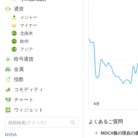
通貨
メジャー
マイナー
北南米
欧州
アジア
暗号通貨
金属
指数
コモディティ
チャート
ウィジェット
よくあるご質問
MDCX株の現在の
NVDA