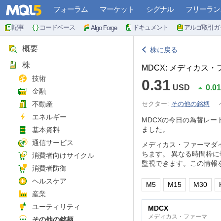
フォーラム
マーケット
シグナル
フリーラン
記事
コードベース
ドキュメント
アルゴ取引ガ
Algo Forge
概要
株に戻る
株
MDCX: メディカス
技術
0.31
USD
0.0
金融
不動産
セクター:
その他の銘柄
エネルギー
MDCXの今日の為替レー
ました。
基本資料
通信サービス
メディカス・ファーマダ
ちます。 異なる時間枠
消費者向けサイクル
監視できます。この情報
消費者防御
ヘルスケア
M5
M15
M30
産業
ユーティリティ
MDCX
メディカス・ファーマ
その他の銘柄