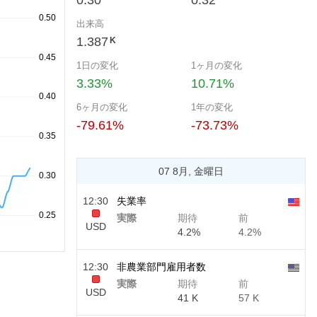
0.30
0.32
出来高
1.387
K
1日の変化
1ヶ月の変化
3.33%
10.71%
6ヶ月の変化
1年の変化
-79.61%
-73.73%
07 8月, 金曜日
12:30
失業率
実際
期待
前
USD
4.2%
4.2%
12:30
非農業部門雇用者数
実際
期待
前
USD
41 K
57 K