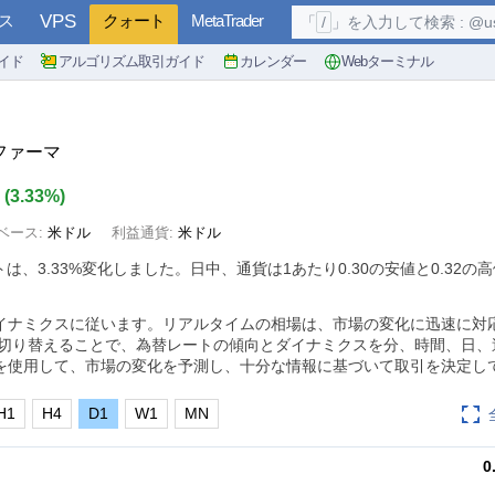
ス
VPS
クォート
MetaTrader
「
/
」を入力して検索 : @user, 
イド
アルゴリズム取引ガイド
カレンダー
Webターミナル
・ファーマ
1
(
3.33%
)
ベース:
米ドル
利益通貨:
米ドル
トは、
3.33%
変化しました。日中、通貨は1あたり0.30の安値と0.32の
イナミクスに従います。リアルタイムの相場は、市場の変化に迅速に対
に切り替えることで、為替レートの傾向とダイナミクスを分、時間、日、
を使用して、市場の変化を予測し、十分な情報に基づいて取引を決定し
H1
H4
D1
W1
MN
0