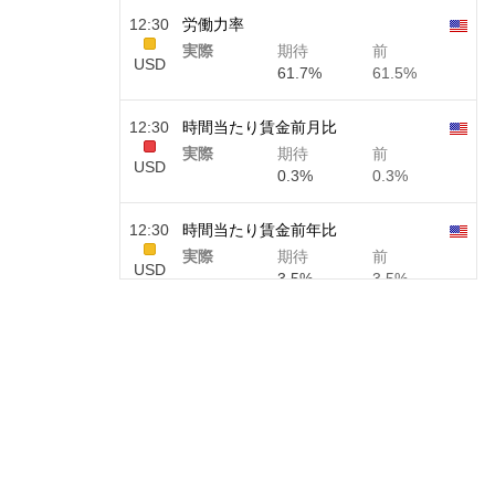
12:30
労働力率
実際
期待
前
USD
61.7%
61.5%
12:30
時間当たり賃金前月比
実際
期待
前
USD
0.3%
0.3%
12:30
時間当たり賃金前年比
実際
期待
前
USD
3.5%
3.5%
12:30
民間非農業部門給与
実際
期待
前
USD
40 K
49 K
12:30
U6失業率
実際
期待
前
USD
7.9%
7.9%