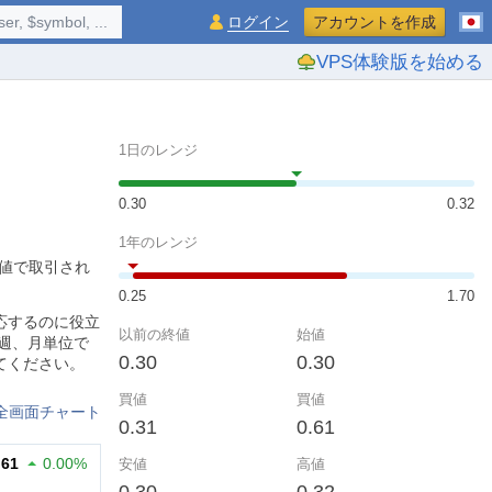
$symbol, ...
ログイン
アカウントを作成
VPS体験版を始める
1日のレンジ
0.30
0.32
1年のレンジ
高値で取引され
0.25
1.70
応するのに役立
以前の終値
始値
週、月単位で
0.30
0.30
てください。
買値
買値
全画面チャート
0.31
0.61
.61
0.00%
安値
高値