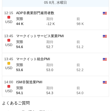
05 8月, 水曜日
12:15
ADP非農業部門雇用者数
実際
期待
前
USD
44 K
-12 K
98 K
13:45
マークイットサービス業業PMI
実際
期待
前
USD
54.6
52.7
51.2
13:45
マークイット統合PMI
実際
期待
前
USD
53.6
53.0
52.2
14:00
ISM非製造業PMI
実際
期待
前
USD
54.1
54.3
54.0
よくあるご質問
14:00
ISM非製造業雇用