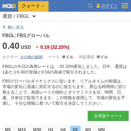
クォート
ログイン
通貨 / FBGL
株に戻る
FBGL: FBSグローバル
0.40
USD
0.19
(
32.20%
)
セクター:
その他の銘柄
ベース:
米ドル
利益通貨:
米ドル
FBGLの今日の為替レートは、
-32.20%
変化しました。日中、通貨は
1あたり0.40の安値と0.55の高値で取引されました。
FBSグローバルダイナミクスに従います。リアルタイムの相場は、
市場の変化に迅速に対応するのに役立ちます。 異なる時間枠に切り
替えることで、為替レートの傾向とダイナミクスを分、時間、日、
週、月単位で監視できます。この情報を使用して、市場の変化を予
測し、十分な情報に基づいて取引を決定してください。
全画面チャート
M5
M15
M30
H1
H4
D1
W1
MN