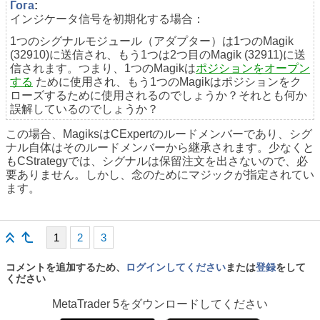
Гога
:
インジケータ信号を初期化する場合：
1つのシグナルモジュール（アダプター）は1つのMagik
(32910)に送信され、もう1つは2つ目のMagik (32911)に送
信されます。つまり、1つのMagikは
ポジションをオープン
する
ために使用され、もう1つのMagikはポジションをク
ローズするために使用されるのでしょうか？それとも何か
誤解しているのでしょうか？
この場合、MagiksはCExpertのルードメンバーであり、シグ
ナル自体はそのルードメンバーから継承されます。少なくと
もCStrategyでは、シグナルは保留注文を出さないので、必
要ありません。しかし、念のためにマジックが指定されてい
ます。
1
2
3
コメントを追加するため、
ログインしてください
または
登録
をして
ください
MetaTrader 5
をダウンロードしてください