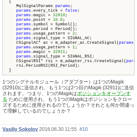
{

   MqlSignalParams 
params
;

params
.every_tick = 
false
;

params
.magic = 
32910
;

params
.point = 
10.0
;

params
.symbol = Symbol();

params
.period = Period();

params
.usage_pattern = 
2
;

params
.signal_type = SIGNAL_AC;

   CSignalAC* ac = m_adapter_ac.CreateSignal(
params
);
params
.usage_pattern = 
1
;

params
.magic = 
32911
;

params
.signal_type = SIGNAL_RSI;

   CSignalRSI* rsi = m_adapter_rsi.CreateSignal(
para
   rsi.PeriodRSI(RSI_Period);

}
1つのシグナルモジュール（アダプター）は1つのMagik
(32910)に送信され、もう1つは2つ目のMagik (32911)に送信
されます。つまり、1つのMagikは
ポジションをオープンす
る
ために使用され、もう1つのMagikはポジションをクロー
ズするために使用されるのでしょうか？それとも何か間違っ
て理解しているのでしょうか？
Vasiliy Sokolov
2016.06.30 11:55
#10