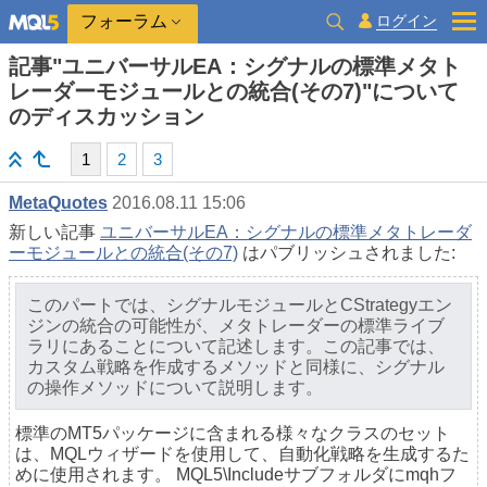
ログイン
フォーラム
記事"ユニバーサルEA：シグナルの標準メタト
レーダーモジュールとの統合(その7)"について
のディスカッション
1
2
3
MetaQuotes
2016.08.11 15:06
新しい記事
ユニバーサルEA：シグナルの標準メタトレーダ
ーモジュールとの統合(その7)
はパブリッシュされました:
このパートでは、シグナルモジュールとCStrategyエン
ジンの統合の可能性が、メタトレーダーの標準ライブ
ラリにあることについて記述します。この記事では、
カスタム戦略を作成するメソッドと同様に、シグナル
の操作メソッドについて説明します。
標準のMT5パッケージに含まれる様々なクラスのセット
は、MQLウィザードを使用して、自動化戦略を生成するた
めに使用されます。 MQL5\Includeサブフォルダにmqhフ