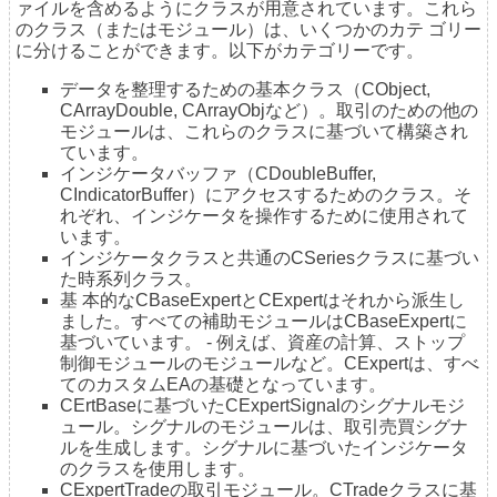
ァイルを含めるようにクラスが用意されています。これら
のクラス（またはモジュール）は、いくつかのカテ ゴリー
に分けることができます。以下がカテゴリーです。
データを整理するための基本クラス（CObject,
CArrayDouble, CArrayObjなど）。取引のための他の
モジュールは、これらのクラスに基づいて構築され
ています。
インジケータバッファ（CDoubleBuffer,
CIndicatorBuffer）にアクセスするためのクラス。そ
れぞれ、インジケータを操作するために使用されて
います。
インジケータクラスと共通のCSeriesクラスに基づい
た時系列クラス。
基 本的なCBaseExpertとCExpertはそれから派生し
ました。すべての補助モジュールはCBaseExpertに
基づいています。 - 例えば、資産の計算、ストップ
制御モジュールのモジュールなど。CExpertは、すべ
てのカスタムEAの基礎となっています。
CErtBaseに基づいたCExpertSignalのシグナルモジ
ュール。シグナルのモジュールは、取引売買シグナ
ルを生成します。シグナルに基づいたインジケータ
のクラスを使用します。
CExpertTradeの取引モジュール。CTradeクラスに基