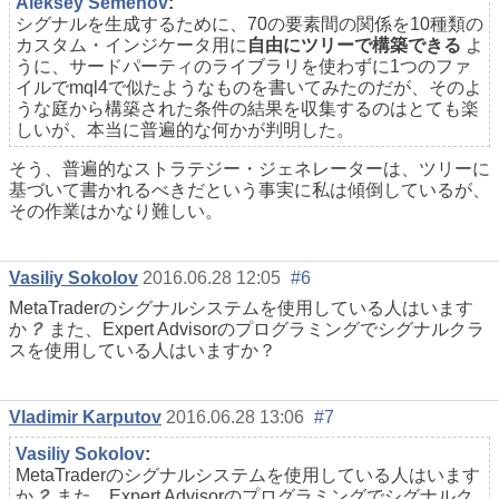
Aleksey Semenov
:
シグナルを生成するために、70の要素間の関係を10種類の
カスタム・インジケータ用に
自由にツリーで構築できる
よ
うに、サードパーティのライブラリを使わずに1つのファ
イルでmql4で似たようなものを書いてみたのだが、そのよ
うな庭から構築された条件の結果を収集するのはとても楽
しいが、本当に普遍的な何かが判明した。
そう、普遍的なストラテジー・ジェネレーターは、ツリーに
基づいて書かれるべきだという事実に私は傾倒しているが、
その作業はかなり難しい。
Vasiliy Sokolov
2016.06.28 12:05
#6
MetaTraderのシグナルシステムを使用している人はいます
か
？
また、Expert Advisorのプログラミングでシグナルクラ
スを使用している人はいますか？
Vladimir Karputov
2016.06.28 13:06
#7
Vasiliy Sokolov
:
MetaTraderのシグナルシステムを使用している人はいます
か
？
また、Expert Advisorのプログラミングでシグナルク