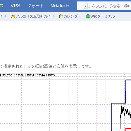
ス
VPS
クォート
MetaTrader
「
/
」を入力して検索 : @user, 
イド
アルゴリズム取引ガイド
カレンダー
Webターミナル
で指定された）その日の高値と安値を表示します。