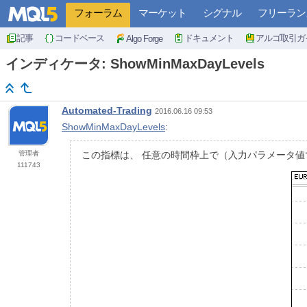
フォーラム
マーケット
シグナル
フリーラン
記事
コードベース
ドキュメント
アルゴ取引ガ
Algo Forge
インディケータ: ShowMinMaxDayLevels
Automated-Trading
2016.06.16 09:53
ShowMinMaxDayLevels
:
管理者
この指標は、 任意の時間枠上で（入力パラメータ値
111743