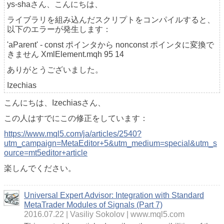
ys-shaさん、こんにちは、
ライブラリを組み込んだスクリプトをコンパイルすると、
以下のエラーが発生します：
'aParent' - const ポインタから nonconst ポインタに変換で
きません XmlElement.mqh 95 14
ありがとうございました。
Izechias
こんにちは、Izechiasさん、
この人はすでにこの修正をしています：
https://www.mql5.com/ja/articles/2540?
utm_campaign=MetaEditor+5&utm_medium=special&utm_s
ource=mt5editor+article
楽しんでください。
Universal Expert Advisor: Integration with Standard
MetaTrader Modules of Signals (Part 7)
2016.07.22
Vasiliy Sokolov
www.mql5.com