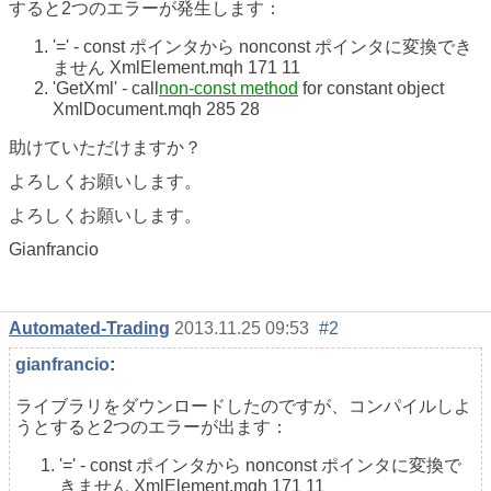
すると2つのエラーが発生します：
'=' - const ポインタから nonconst ポインタに変換でき
ません
XmlElement
.mqh
171
11
'GetXml' - call
non-const method
for constant object
XmlDocument
.mqh
285
28
助けていただけますか？
よろしくお願いします。
よろしくお願いします。
Gianfrancio
Automated-Trading
2013.11.25 09:53
#2
gianfrancio
:
ライブラリをダウンロードしたのですが、コンパイルしよ
うとすると2つのエラーが出ます：
'=' - const ポインタから nonconst ポインタに変換で
きません
XmlElement
.mqh
171
11