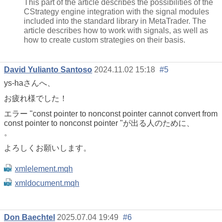
This part of the article describes the possibilities of the
CStrategy engine integration with the signal modules
included into the standard library in MetaTrader. The
article describes how to work with signals, as well as
how to create custom strategies on their basis.
David Yulianto Santoso
2024.11.02 15:18
#5
ys-haさんへ、
お疲れ様でした！
エラー "const pointer to nonconst pointer cannot convert from
const pointer to nonconst pointer "が出る人のために、
。
よろしくお願いします。
xmlelement.mqh
xmldocument.mqh
Don Baechtel
2025.07.04 19:49
#6