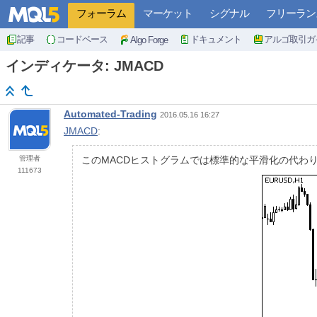
フォーラム
マーケット
シグナル
フリーラン
記事
コードベース
ドキュメント
アルゴ取引ガ
Algo Forge
インディケータ: JMACD
Automated-Trading
2016.05.16 16:27
JMACD
:
管理者
このMACDヒストグラムでは標準的な平滑化の代わり
111673