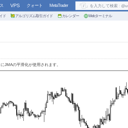
ス
VPS
クォート
MetaTrader
「
/
」を入力して検索 : @user, 
イド
アルゴリズム取引ガイド
カレンダー
Webターミナル
にJMAの平滑化が使用されます。