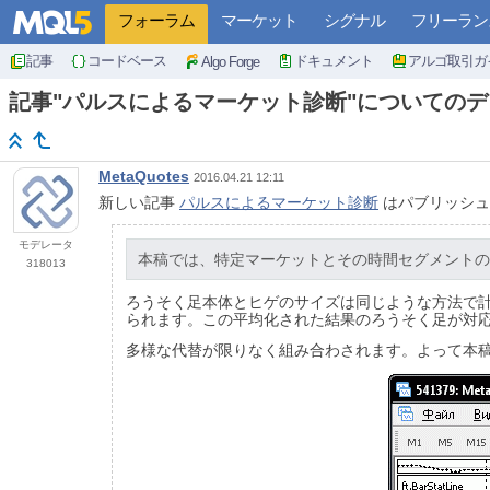
フォーラム
マーケット
シグナル
フリーラン
記事
コードベース
ドキュメント
アルゴ取引ガ
Algo Forge
記事"パルスによるマーケット診断"についての
MetaQuotes
2016.04.21 12:11
新しい記事
パルスによるマーケット診断
はパブリッシュ
モデレータ
本稿では、特定マーケットとその時間セグメントの
318013
ろうそく足本体とヒゲのサイズは同じような方法で計
られます。この平均化された結果のろうそく足が対応
多様な代替が限りなく組み合わされます。よって本