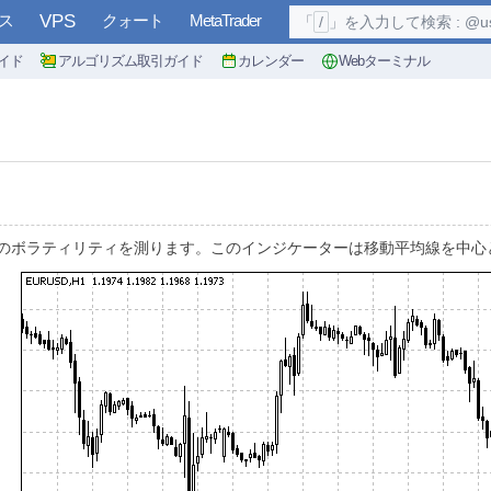
ス
VPS
クォート
MetaTrader
「
/
」を入力して検索 : @user, 
イド
アルゴリズム取引ガイド
カレンダー
Webターミナル
tdDev) は、相場のボラティリティを測ります。このインジケーターは移動平均