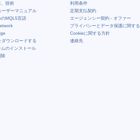
装、技術
利用条件
ユーザーマニュアル
定期支払契約
のMQL5言語
エージェンシー契約 - オファー
etwork
プライバシーとデータ保護に関する
rge
Cookieに関する方針
をダウンロードする
連絡先
ームのインストール
削除