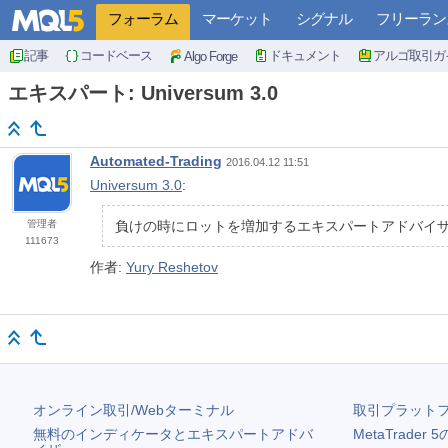
フォーラム
マーケット
シグナル
フリーラン
記事
コードベース
ドキュメント
アルゴ取引ガ
Algo Forge
エキスパート: Universum 3.0
Automated-Trading
2016.04.12 11:51
Universum 3.0
:
管理者
負けの時にロットを増加するエキスパートアドバイ
111673
作者:
Yury Reshetov
オンライン取引/Webターミナル
取引プラット
無料のインディケータとエキスパートアドバ
MetaTrader 5