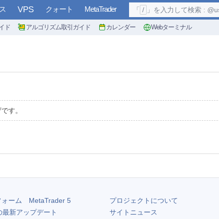
ス
VPS
クォート
MetaTrader
「
/
」を入力して検索 : @user, 
イド
アルゴリズム取引ガイド
カレンダー
Webターミナル
ザです。
フォーム
MetaTrader 5
プロジェクトについて
の最新アップデート
サイトニュース