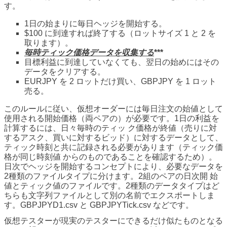
す。
1日の始まりに毎日ヘッジを開始する。
$100 に到達すれば終了する（ロットサイズ 1 と 2 を
取ります）。
毎時ティック価格データを収集する
***
目標利益に到達していなくても、翌日の始めにはその
データをクリアする。
EURJPY を 2 ロットだけ買い、GBPJPY を 1 ロット
売る。
このルールに従い、仮想オーダーには毎日注文の始値として
使用される開始価格（両ペアの）が必要です。1日の利益を
計算するには、日々毎時のティッ ク価格が終値（売りに対
するアスク、買いに対するビッド）に対するデータとして、
ティック時刻と共に記録される必要があります（ティック価
格が同じ時刻値 からのものであることを確認するため）。
日次でヘッジを開始するコンセプトにより、必要なデータを
2種類のファイルタイプに分けます。2組のペアの日次開 始
値とティック値のファイルです。2種類のデータタイプはど
ちらも文字列ファイルとして別の名前でエクスポートしま
す。GBPJPYD1.csv と GBPJPYTick.csv などです。
仮想テスターが現実のテスターにできるだけ似たものとなる