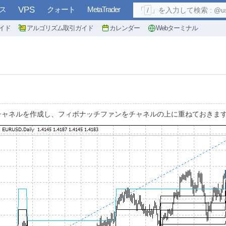
ス
VPS
クォート
MetaTrader
「
/
」を入力して検索 : @user, 
イド
アルゴリズム取引ガイド
カレンダー
Webターミナル
チャネルを作成し、フィボナッチファンをチャネルの上に重ねておきま