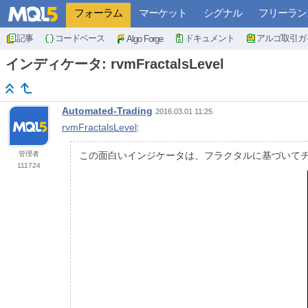
フォーラム
マーケット
シグナル
フリーラン
記事
コードベース
ドキュメント
アルゴ取引ガ
Algo Forge
インディケータ: rvmFractalsLevel
Automated-Trading
2016.03.01 11:25
rvmFractalsLevel
:
管理者
この面白いインジケータは、フラクタルに基づいて
111724