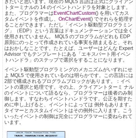
きたいと思います。現在の MQL5 言語は正式にクライアン
トターミナルの 14 のイベントハンドラを対象とします。
また、プログラマーは
EventChartCustom
() を用いてカス
タムイベントを作成し、
OnChartEvent
() でそれらを処理す
ることができます。ただし「イベント駆動型プログラミン
グ」（EDP）という言葉はドキュメンテーションでは全く
使用されていません。 MQL5 のプログラムがどれも EDP
原則にのっとって作成されている事実を踏まえると、それ
はおかしなことです。たとえば、ユーザーはどんな Expert
Advisor でもテンプレートにある「エキスパート用イベン
トハンドラ」のステップで選択をすることになります。
イベント駆動型プログラミングのメカニズムがいずれにせ
よ MQL5 で使用されているのは明らかです。この言語には
2部で構成されるプログラムブロックがあります。：イベ
ントの選択と処理です。その上、クライアントターミ ナル
のイベントについて語るなら、プログラマーは後者のみ制
御します。すなわちイベントハンドラです。公正を期すた
めに申し上げると、イベントによっては 例外もあります。
タイマーとカスタムイベントはその例外に入ります。こう
いったイベントの制御は完全にプログラマーに委ねられて
います。