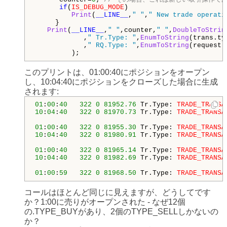
if
(
IS_DEBUG_MODE
) 

Print
(
__LINE__
,
" "
,
" New trade operati
     } 

Print
(
__LINE__
,
" "
,counter,
" "
,
DoubleToStrin
            ,
" Tr.Type: "
,
EnumToString
(trans.ty
            ,
" RQ.Type: "
,
EnumToString
(request.
         ); 
このプリントは、01:00:40にポジションをオープン
し、10:04:40にポジションをクローズした場合に生成
されます:
01
:
00
:
40
322
0
81952.76
 Tr.Type: 
TRADE_TRANSA
10
:
04
:
40
322
0
81970.73
 Tr.Type: 
TRADE_TRANSA
01
:
00
:
40
322
0
81955.30
 Tr.Type: 
TRADE_TRANSA
10
:
04
:
40
322
0
81980.91
 Tr.Type: 
TRADE_TRANSA
01
:
00
:
40
322
0
81965.14
 Tr.Type: 
TRADE_TRANSA
10
:
04
:
40
322
0
81982.69
 Tr.Type: 
TRADE_TRANSA
01
:
00
:
59
322
0
81968.50
 Tr.Type: 
TRADE_TRANSA
コールはほとんど同じに見えますが、どうしてです
か？1:00に売りがオープンされた - なぜ12個
の.TYPE_BUYがあり、2個のTYPE_SELLしかないの
か？