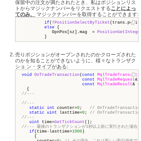
保留中の注文が満たされたとき、私はポジションリス
トからマジックナンバーをリクエストする
ことによっ
てのみ、
マジックナンバーを取得することができます:
if
(!
PositionSelectByTicket
(trans.posit
else
 {      

            OpnPos[sz].mag  = 
PositionGetIntege
売りポジションがオープンされたのかクローズされた
のかを知ることができないように、様々なトランザク
ショ ン・タイプがある:
void
OnTradeTransaction
(
const
MqlTradeTransacti
const
MqlTradeRequest
& 
const
MqlTradeResult
& r
//---
//--- 
static
int
 counter=
0
;   
// OnTradeTransac
static
uint
 lasttime=
0
; 
// OnTradeTransa
//--- 
uint
 time=
GetTickCount
//--- 最後のトランザクションが1秒以上前に実行された場合、
if
(time-lasttime>
1000
) 

     { 

      counter=
0
; 
// その場合、これは新しい取引操作で