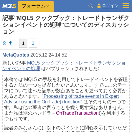
ログイン
フォーラム
記事"MQL5 クックブック：トレードトランザク
ションイベントの処理"についてのディスカッシ
ョン
1
2
MetaQuotes
2015.12.24 14:52
新しい記事
MQL5 クックブック：トレードトランザクショ
ンイベントの処理
はパブリッシュされました:
本稿では MQL5 の手段を利用してトレードイベントを管理
する方法の一つを提案したいと思います。すでにこのテー
マについて述べた記事が数点あることを述べておく必要が
あると思います。
"Processing of trade events in Expert
Advisor using the OnTrade() function"
はそのうちの一つで
す。私は他の著者の言うことを繰り返す気はありません。
また私は別のハンドラ－
OnTradeTransaction
()を利用する
つもりです。
読者のみなさんには以下のポイントに関心を示していただ