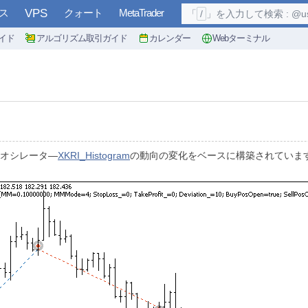
ス
VPS
クォート
MetaTrader
「
/
」を入力して検索 : @user, 
イド
アルゴリズム取引ガイド
カレンダー
Webターミナル
は、オシレータ―
XKRI_Histogram
の動向の変化をベースに構築されていま