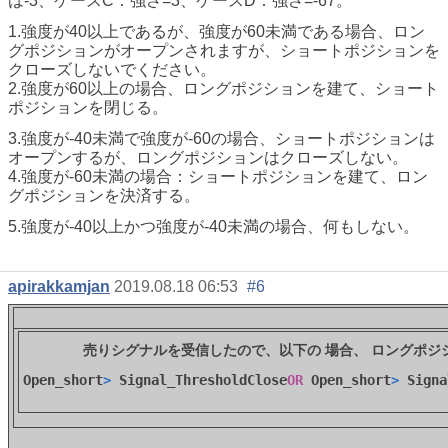
は-3、ケースC：強さ=3、ケースD：強さ=-67。
1.強度が40以上であるが、強度が60未満である場合、ロン
グポジションがオープンされますが、ショートポジションを
クローズしないでください。
2.強度が60以上の場合、ロングポジションを建て、ショート
ポジションを閉じる。
3.強度が-40未満で強度が-60の場合、ショートポジションは
オープンするが、ロングポジションはクローズしない。
4.強度が-60未満の場合：ショートポジションを建て、ロン
グポジションを決済する。
5.強度が-40以上かつ強度が-40未満の場合、何もしない。
apirakkamjan
2019.08.18 06:53
#6
売りシグナルを受信したので、以下の
場合、
ロングポジ
Open_short
>
 Signal_ThresholdClose
OR
 Open_short
>
 Sign