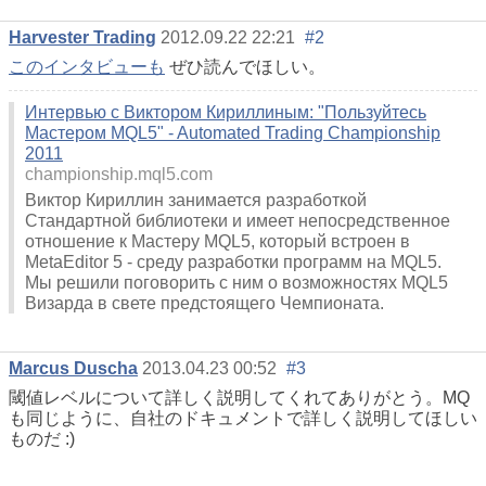
Harvester Trading
2012.09.22 22:21
#2
このインタビューも
ぜひ読んでほしい。
Интервью с Виктором Кириллиным: "Пользуйтесь
Мастером MQL5" - Automated Trading Championship
2011
championship.mql5.com
Виктор Кириллин занимается разработкой
Стандартной библиотеки и имеет непосредственное
отношение к Мастеру MQL5, который встроен в
MetaEditor 5 - среду разработки программ на MQL5.
Мы решили поговорить с ним о возможностях MQL5
Визарда в свете предстоящего Чемпионата.
Marcus Duscha
2013.04.23 00:52
#3
閾値レベルについて詳しく説明してくれてありがとう。MQ
も同じように、自社のドキュメントで詳しく説明してほしい
ものだ :)