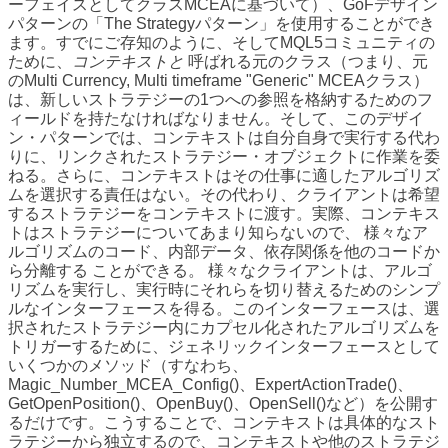
ーフェイスとしてクラスMCEAに基づいて）、GoFデザイン
パターンの「The Strategyパターン」を使用することができ
ます。すでにご存知のように、そしてMQL5コミュニティの
ために、
コンテキストと
呼ばれる元のクラス（つまり、元
のMulti Currency, Multi timeframe "Generic" MCEAクラス）
は、新しいストラテジーの1つへの参照を格納するためのフ
ィールドを持たなければなりません。そして、このデザイ
ン・パターンでは、コンテキストは自分自身で実行する代わ
りに、リンクされたストラテジー・オブジェクトに作業を委
ねる。さらに、コンテキストはその仕事に適したアルゴリズ
ムを選択する責任はない。その代わり、クライアントは希望
するストラテジーをコンテキストに渡す。実際、コンテキス
トはストラテジーについてあまり知らないので、
様々なア
ルゴリズムのコード、内部データ、依存関係を他のコードか
ら分離する
ことができる。
様々なクライアントは、アルゴ
リズムを実行し、実行時にそれらを切り替えるためのシンプ
ルなインターフェースを得る
。このインターフェースは、選
択されたストラテジー内にカプセル化されたアルゴリズムを
トリガーするために、ジェネリックインターフェースとして
いくつかのメソッド（すなわち、
Magic_Number_MCEA_Config()、ExpertActionTrade()、
GetOpenPosition()、OpenBuy()、OpenSell()など）を公開す
るだけです。こうすることで、コンテキストは具体的なスト
ラテジーから独立するので、コンテキストや他のストラテジ