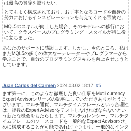
は最高の賛辞を贈りたい。
とてもよく構成されており、お手本となるコードや自身の
努力におけるインスピレーションを与えてくれる宝物だ。
MQL5のスキルが向上した場合、そのモデルへの移行にお
いて、クラスベースのプログラミング・スタイルが特に役
に立ちました。
あなたのサポートに感謝します。しかし、今のところ、私は
まだMQL5の多くの偉大なモデレーターやプログラマーから
学ぶことで、自分のプログラミングスキルを向上させようと
しています。
Juan Carlos del Carmen
2024.03.02 18:17
#5
まず第一に、このような徹底した良い仕事をMutli currency
Expert Advisorシリーズの記事にしていただきありがとうご
ざいます。マルチ通貨、マルチタイムフレームという合理性
は、複数のExpert Advisorをテストしなければならないとい
う新たな機会をもたらします。マルチカレンシー、マルチタ
イムフレームのソースコードを一般的なExpect Advisorのた
めに構成することが可能であれば（つまり、一般的なインタ