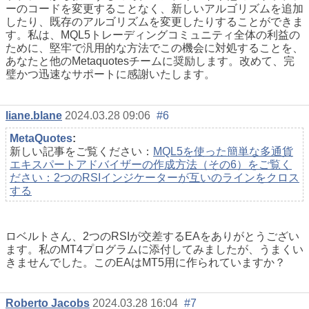
ーのコードを変更することなく、新しいアルゴリズムを追加
したり、既存のアルゴリズムを変更したりすることができま
す。私は、MQL5トレーディングコミュニティ全体の利益の
ために、堅牢で汎用的な方法でこの機会に対処することを、
あなたと他のMetaquotesチームに奨励します。改めて、完
璧かつ迅速なサポートに感謝いたします。
liane.blane
2024.03.28 09:06
#6
MetaQuotes
:
新しい記事をご覧ください：
MQL5を使った簡単な多通貨
エキスパートアドバイザーの作成方法（その6）をご覧く
ださい：2つのRSIインジケーターが互いのラインをクロス
する
ロベルトさん、2つのRSIが交差するEAをありがとうござい
ます。私のMT4プログラムに添付してみましたが、うまくい
きませんでした。このEAはMT5用に作られていますか？
Roberto Jacobs
2024.03.28 16:04
#7