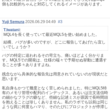
側も比較的ちゃんと対応してくれるイメージがあります。
Yuji Semura
2026.06.29 04:49
#3
T.Iwatani
:
MQL4を長く使っていて最近MQL5を使い始めました。
結構、バグが多いのですが、どこに報告してあげたら宜し
いでしょうか？
バグの特定に追われるその苛立ち、痛いほどよく分かりま
す。MQL5での開発は、仕様の端々で予期せぬ挙動に遭遇す
ることが多々ありますよね。
残念ながら具体的な報告先は用意されていないのが現状だと
思います。
私自身もかつて幾度となく苦しめられました。特にMQL5特
有のメモリ管理や配列のインデックス、あるいは注文送信時
の細かなフラグの癖など、些細な記述ミスが原因で長時間頭
を抱えることは珍しくありません。私のラボでも以前は同じ
ような罠に何度もハマり、そのたびにプロジェクトが停滞し