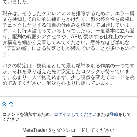
ていました。
現在は、そうしたケアレスミスを排除するために、エラー構
文を検知して自動的に補正をかけたり、型の整合性を厳格に
チェックしたりする独自の仕組みを構築して回避していま
す。もし行き詰まっているようでしたら、一度基本に立ち返
り、配列の範囲外アクセスや、APIが要求する仕様上のデー
タ構造を細かく見直してみてください。意外なほど単純な
「言語の癖」による見落としが潜んでいることが多いもので
す。
バグの特定は、技術者として最も精神を削る作業の一つです
が、それを乗り越えた先に安定したロジックが待っていま
す。あまり一人で抱え込まず、少し視点を変えてコードを眺
めてみてください。解決を心より応援しています。
コメントを追加するため、
ログインしてください
または
登録
をして
ください
MetaTrader 5
をダウンロードしてください