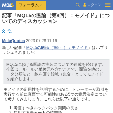
ログイン
フォーラム
記事「MQL5の圏論（第8回）：モノイド」につ
いてのディスカッション
MetaQuotes
2023.07.28 11:16
新しい記事「
MQL5の圏論（第8回）：モノイド
」はパブリ
ッシュされました:
MQL5における圏論の実装についての連載を続けます。
今回は、ルールと単位元を含むことで、圏論を他のデ
ータ分類法と一線を画す始域（集合）としてモノイド
を紹介します。
モノイドの応用性を説明するために、トレーダーが取引を
実行する前に直面する可能性のある5つの意思決定につい
て考えてみましょう。これらは以下の通りです。
考慮すべきルックバック期間の長さ
使用するチャートの時間枠