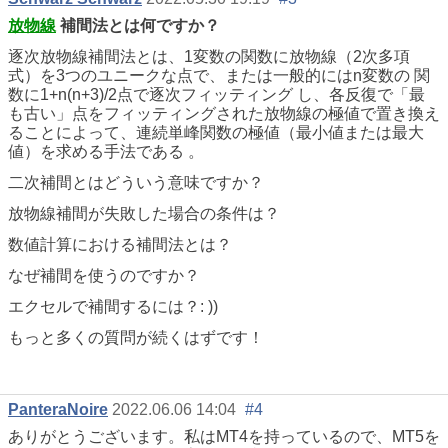
放物線
補間法とは何ですか？
逐次放物線補間法とは、1変数の関数に放物線（2次多項
式）を3つのユニークな点で、または一般的にはn変数の
関
数に1+n(n+3)/2点で
逐次フィッティング
し、各反復で「最
も古い」点をフィッティングされた放物線の極値で置き換え
る
ことによって、連続単峰関数の極値（最小値または最大
値）を求める手法である
。
二次補間とはどういう意味ですか？
放物線補間が失敗した場合の条件は？
数値計算における補間法とは？
なぜ補間を使うのですか？
エクセルで補間するには？: ))
もっと多くの質問が続くはずです！
PanteraNoire
2022.06.06 14:04
#4
ありがとうございます。私はMT4を持っているので、MT5を