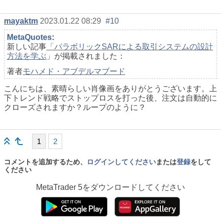
mayaktm
2023.01.22 08:29
#10
MetaQuotes
:
新しい記事
「パラボリックSARによる取引システムの設計
方法を学ぶ
」が掲載されました：
著者
モハメド・アブデルマブード
こんにちは、素晴らしい肖像画をありがとうございます。上
下トレンド戦略でストップロスを打った後、注文は自動的に
クローズされますか？ループのように？
1
2
コメントを追加するため、
ログインしてください
または
登録
をして
ください
MetaTrader 5
をダウンロードしてください