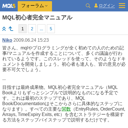
ログイン
フォーラム
MQL初心者完全マニュアル
1
2
...
5
Niko
2009.06.24 15:23
皆さん、mqlやプログラミングが全く初めての人のための記
事/マニュアルを作成することについて、多くの議論が行わ
れているようです。このスレッドを使って、そのようなドキ
ュメントを開発しましょう。初心者も達人も、皆の意見が必
要不可欠でしょう。
...
目指すは最終成果物。MQL初心者完全マニュアル（MQL
Bookよりもずっとシンプルで説明的なものになる予定で
す。これは最初のステップであり、MQL
Book/Documentationはそこからさらに具体的なステップに
なります）。すべての主要な
関数
（EntryRules, OrderCount,
Arrays, TimeExpiry Exits, etc）を含むストラテジーを構築す
る方法をステップバイステップで説明するだけです。