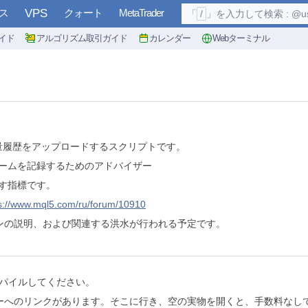
ス
VPS
クォート
MetaTrader
「
/
」を入力して検索 : @user, 
イド
アルゴリズム取引ガイド
カレンダー
Webターミナル
取引量履歴をアップロードするスクリプトです。
ュームを記録するためのアドバイザー
示す指標です。
s://www.mql5.com/ru/forum/10910
ンの説明、および関連する洪水が行われる予定です。
ンパイルしてください。
ーへのリンクがあります。そこに行き、空の実物を開くと、手数料なし