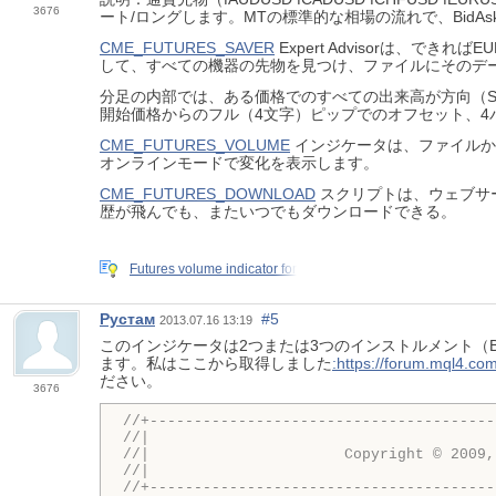
3676
ート/ロングします。MTの標準的な相場の流れで、BidAs
CME_FUTURES_SAVER
Expert Advisorは、
して、すべての機器の先物を見つけ、ファイルにそのデ
分足の内部では、ある価格でのすべての出来高が方向（Sh
開始価格からのフル（4文字）ピップでのオフセット、4バ
CME_FUTURES_VOLUME
インジケータは、ファイルか
オンラインモードで変化を表示します。
CME_FUTURES_DOWNLOAD
スクリプトは、ウェブサー
歴が飛んでも、またいつでもダウンロードできる。
Futures volume indicator for
Рустам
#5
2013.07.16 13:19
このインジケータは2つまたは3つのインストルメント（Bi
ます。私はここから取得しました
:https://forum.mql4.c
ださい。
3676
//+---------------------------------------
//|                                       
//|                      Copyright © 2009,
//|                                       
//+---------------------------------------