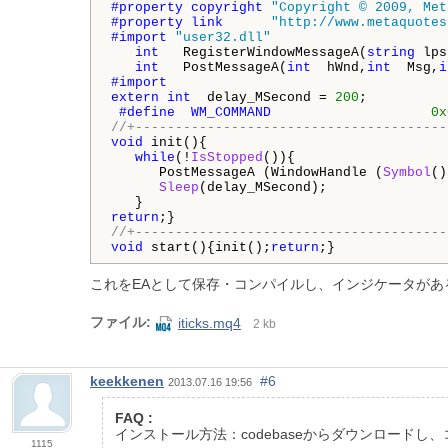
#property copyright 
"Copyright © 2009, Met
#property link      
"http://www.metaquotes
#import 
"user32.dll"
int
   RegisterWindowMessageA(
string
 lps
int
   PostMessageA(
int
  hWnd,
int
  Msg,
i
#import
extern
int
  delay_MSecond = 
200
;

#define  WM_COMMAND                    
0x
//+---------------------------------------
void
 init(){

while
(!
IsStopped
()){

      PostMessageA (WindowHandle (
Symbol
()
Sleep
(delay_MSecond);

return
//+---------------------------------------
void
 start(){init();
return
;}
これをEAとして保存・コンパイルし、インジケータが
ファイル:
iticks.mq4
2 kb
keekkenen
#6
2013.07.16 19:56
FAQ :
インストール方法：codebaseからダウンロードし
1115