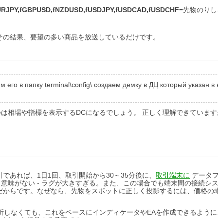
URJPY,fGBPUSD,fNZDUSD,fUSDJPY,fUSDCAD,fUSDCHF
=先物のりし
その結果、要望の多い商品を放送しているだけです。
ем его в папку terminal\config\ создаем демку в ДЦ который указан
つは相場や指標を表示するDCになるでしょう。 正しく理解できていま
であれば、1日1回、取引開始から30～35分後に、
取引端末に
データフ
も意味がない - ラグが大きすぎる。また、この場合でも端末間の接続
だからです。なぜなら、先物をスポットに正しく投影するには、価格の
析しなくても、これをベースにインディケータやEAを作成できるよう