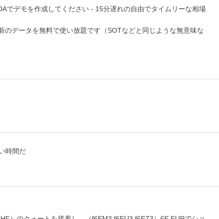
るDAでデモを作成してください - 15分遅れの自由でタイムリーな相場
新のデータを無料で使い放題です（SOTなどと同じような無意味な
長い時間だ
fUSDCHF）のクォートを接着し、（f6EM3 f6EU3 f6EZ3）6E EURでショ