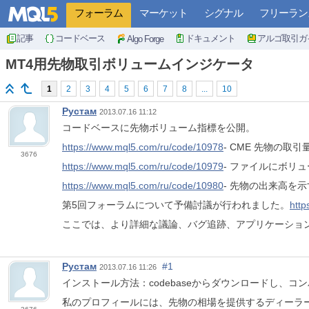
フォーラム
マーケット
シグナル
フリーラン
記事
コードベース
ドキュメント
アルゴ取引ガ
Algo Forge
MT4用先物取引ボリュームインジケータ
1
2
3
4
5
6
7
8
...
10
Рустам
2013.07.16 11:12
コードベースに先物ボリューム指標を公開。
https://www.mql5.com/ru/code/10978
- CME 先物の
3676
https://www.mql5.com/ru/code/10979
- ファイルにボリ
https://www.mql5.com/ru/code/10980
- 先物の出来高を
第5回フォーラムについて予備討議が行われました。
http
ここでは、より詳細な議論、バグ追跡、アプリケーショ
Рустам
#1
2013.07.16 11:26
インストール方法：codebaseからダウンロードし、コ
私のプロフィールには、先物の相場を提供するディーラ