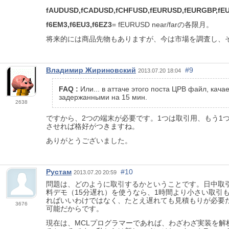
fAUDUSD,fCADUSD,fCHFUSD,fEURUSD,fEURGBP,fE
f6EM3,f6EU3,f6EZ3
= fEURUSD near/farの各限月。
将来的には商品先物もありますが、今は市場を調査し、
Владимир Жириновский
#9
2013.07.20 18:04
FAQ :
Или... в аттаче этого поста ЦРВ файл, кача
задержанными на 15 мин.
2638
ですから、2つの端末が必要です。1つは取引用、もう1
させれば格好がつきますね。
ありがとうございました。
Рустам
#10
2013.07.20 20:59
問題は、どのように取引するかということです。日中取引
料デモ（15分遅れ）を使うなら、1時間より小さい取引
ればいいわけではなく、たとえ遅れても見積もりが必要
3676
可能だからです。
現在は、MCLプログラマーであれば、わざわざ実装を解