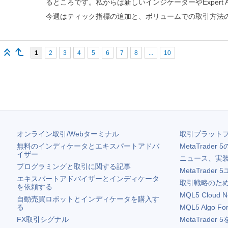
るところです。私からは新しいインジケーターやExpert A
今週はティック指標の追加と、ボリュームでの取引方法
1
2
3
4
5
6
7
8
...
10
オンライン取引/Webターミナル
取引プラット
無料のインディケータとエキスパートアドバ
MetaTrader 5
イザー
ニュース、実
プログラミングと取引に関する記事
MetaTrader 5
エキスパートアドバイザーとインディケータ
取引戦略のため
を依頼する
MQL5 Cloud N
自動売買ロボットとインディケータを購入す
る
MQL5 Algo Fo
FX取引シグナル
MetaTrader 5