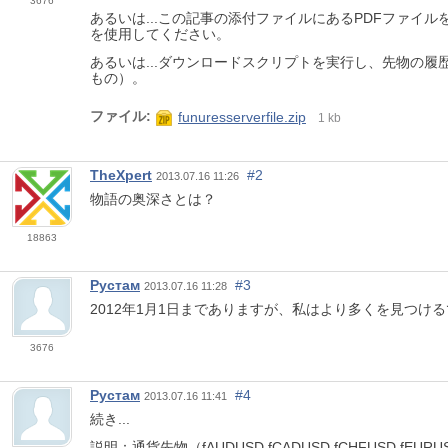
3676
あるいは...この記事の添付ファイルにあるPDFファイルを
を使用してください。
あるいは...ダウンロードスクリプトを実行し、先物の履
もの）。
ファイル:
funuresserverfile.zip
1 kb
TheXpert
#2
2013.07.16 11:26
物語の奥深さとは？
18863
Рустам
#3
2013.07.16 11:28
2012年1月1日までありますが、私はより多くを見つけ
3676
Рустам
#4
2013.07.16 11:41
続き...
説明：通貨先物（fAUDUSD fCADUSD fCHFUSD fEURUSD