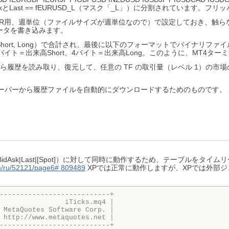
kとLast == fEURUSD_L（マスク「_L」）に分割されています
できればEUR用、週単位（ファイルサイズが週単位なので）で設定しておき、
ータを書き込みます。
ort, Long）で合計され、最後に以下のフォーマットでバイナリフ
イト＝出来高Short、4バイト＝出来高Long。このように、MT4タ
ら履歴を読み取り、復元して、任意の TF の取引量（レベル 1）の市
バーから履歴ファイルを自動的にダウンロードするためのものです。 履
dAsk|Last|[Spot]）に対して同時に動作するため、テーブルを
om/ru/52121/page6# 809489
XPでは正常に動作しますが、XPでは外部
---------------------------+
                iTicks.mq4 |
 MetaQuotes Software Corp. |
 http://www.metaquotes.net |
---------------------------+