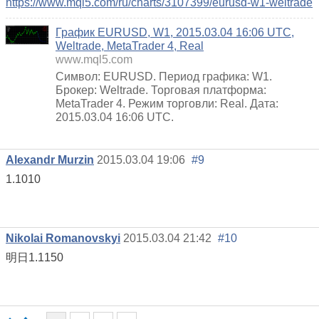
https://www.mql5.com/ru/charts/3107399/eurusd-w1-weltrade
График EURUSD, W1, 2015.03.04 16:06 UTC,
Weltrade, MetaTrader 4, Real
www.mql5.com
Символ: EURUSD. Период графика: W1.
Брокер: Weltrade. Торговая платформа:
MetaTrader 4. Режим торговли: Real. Дата:
2015.03.04 16:06 UTC.
Alexandr Murzin
2015.03.04 19:06
#9
1.1010
Nikolai Romanovskyi
2015.03.04 21:42
#10
明日1.1150