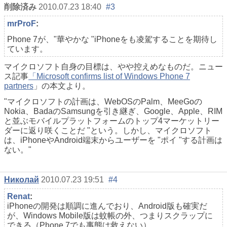
削除済み
2010.07.23 18:40
#3
mrProF
:
Phone 7が、"華やかな "iPhoneをも凌駕することを期待し
ています。
マイクロソフト自身の目標は、やや控えめなものだ。ニュー
ス記事
「Microsoft confirms list of Windows Phone 7
partners
」の本文より。
"マイクロソフトの計画は、WebOSのPalm、MeeGoの
Nokia、BadaのSamsungを引き継ぎ、Google、Apple、RIM
と並ぶモバイルプラットフォームのトップ4マーケットリー
ダーに返り咲くことだ "という。しかし、マイクロソフト
は、iPhoneやAndroid端末からユーザーを "ポイ "する計画は
ない。"
Николай
2010.07.23 19:51
#4
Renat
:
iPhoneの開発は順調に進んでおり、Android版も確実だ
が、Windows Mobile版は蚊帳の外、つまりスクラップに
できる（Phone 7でも事態は救えない）。