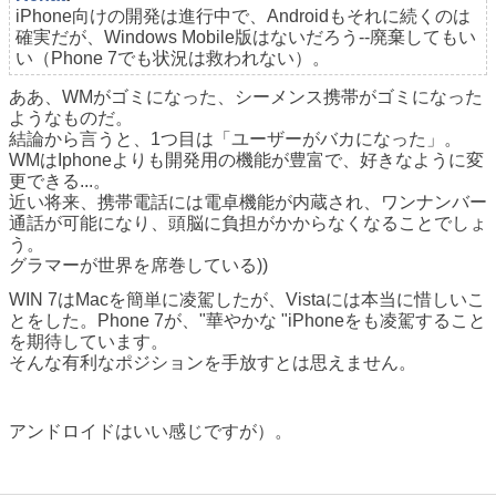
iPhone向けの開発は進行中で、Androidもそれに続くのは
確実だが、Windows Mobile版はないだろう--廃棄してもい
い（Phone 7でも状況は救われない）。
ああ、WMがゴミになった、シーメンス携帯がゴミになった
ようなものだ。
結論から言うと、1つ目は「ユーザーがバカになった」。
WMはIphoneよりも開発用の機能が豊富で、好きなように変
更できる...。
近い将来、携帯電話には電卓機能が内蔵され、ワンナンバー
通話が可能になり、頭脳に負担がかからなくなることでしょ
う。
グラマーが世界を席巻している))
WIN 7はMacを簡単に凌駕したが、Vistaには本当に惜しいこ
とをした。Phone 7が、"華やかな "iPhoneをも凌駕すること
を期待しています。
そんな有利なポジションを手放すとは思えません。
アンドロイドはいい感じですが）。